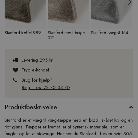
Previous
N
Stanford trøffel 989
Stanford mørk beige
Stanford lysegrå 154
St
312
1
Levering 295 kr
Tryg e-handel
Brug for hjælp?
Ring til os: 78 70 33 70
Produktbeskrivelse
Stanford er et væg til væg-tæppe med en blød, skåret luv og en
flot glans. Tæppet er fremstillet af syntetisk materiale, som er
fnugfrit og let at støvsuge. Her ser du Stanford i farven hvid 305.