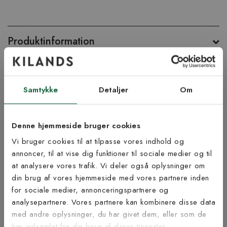
Produktinformation
Vigtig info
Samtykke
Detaljer
Om
Lige nu kan leveringstiden blive noget længere ved køb af tæppe
med specialmål og langettering.
Tænk på at lægge fem cm ekstra til i skæresvind rundt om
Denne hjemmeside bruger cookies
tæppet hvis du skal lægge det som et væg til væg-tæppe. En
Vi bruger cookies til at tilpasse vores indhold og
afvigelse på +/- 1-4 cm. på dine bestilte mål kan forekomme.
annoncer, til at vise dig funktioner til sociale medier og til
Åbent køb og returret gælder ikke da tæppet skæres til på mål.
at analysere vores trafik. Vi deler også oplysninger om
Tilmeld dig vores
Bestil gratis tæppeprøve!
din brug af vores hjemmeside med vores partnere inden
Vil du føle på vores tæpper, før du beslutter dig? Vi tilbyder dig
nyhedsbrev
for sociale medier, annonceringspartnere og
muligheden for at bestille op til fem tæppeprøver helt gratis.
analysepartnere. Vores partnere kan kombinere disse data
Portoen er 59 kr pr. bestilling, men dette beløb refunderer vi,
med andre oplysninger, du har givet dem, eller som de
når du har afgivet din ordre (ved brug af den medfølgende
Vær blandt de første til at modtage vores tilbud,
har indsamlet fra din brug af deres tjenester.