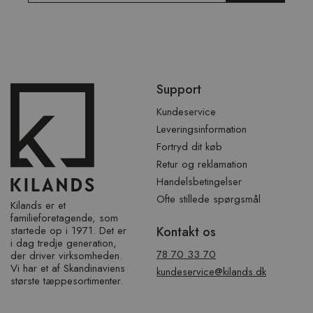
Spring
Support
over
sidefod
Kundeservice
Leveringsinformation
Fortryd dit køb
Retur og reklamation
Handelsbetingelser
Ofte stillede spørgsmål
Kilands er et
familieforetagende, som
startede op i 1971. Det er
Kontakt os
i dag tredje generation,
78 70 33 70
der driver virksomheden.
Vi har et af ​​Skandinaviens
kundeservice@kilands.dk
største tæppesortimenter.