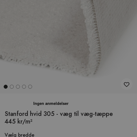
Hop
til
begyndelsen
Stanford hvid 305 - væg til væg-tæppe
af
445 kr/m²
billedgalleriet
Vælg bredde