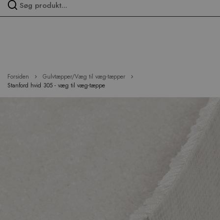
Spring
over
menu
Forsiden
Gulvtæpper/Væg til væg-tæpper
Stanford hvid 305 - væg til væg-tæppe
Hop
til
slutningen
af
billedgalleriet