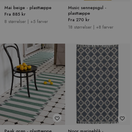
Mai beige - plasttæppe
Music sennepsgul -
plasttæppe
Fra 885 kr
Fra 270 kr
8 størrelser | +5 farver
18 størrelser | +8 farver
Peak grøn - plasttæppe
Noor marineblå -