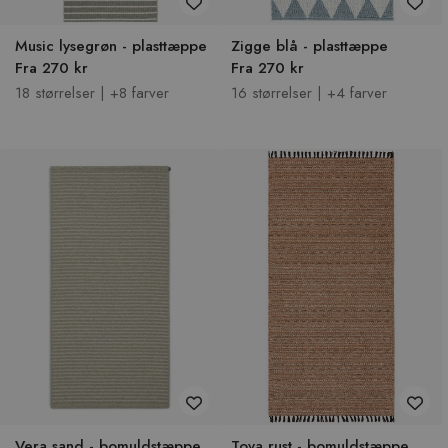
Music lysegrøn - plasttæppe
Zigge blå - plasttæppe
Fra 270 kr
Fra 270 kr
18 størrelser | +8 farver
16 størrelser | +4 farver
Vera sand - bomuldstæppe
Tova rust - bomuldstæppe