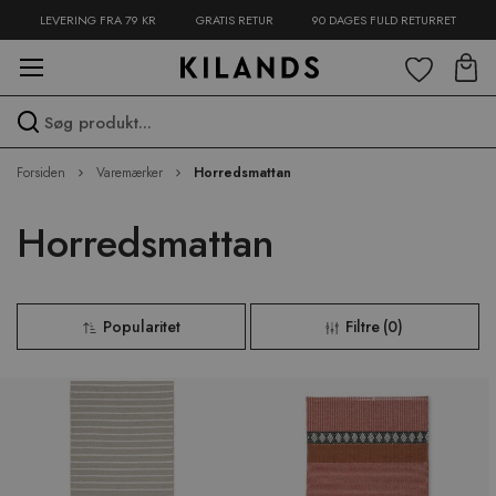
LEVERING FRA 79 KR
GRATIS RETUR
90 DAGES FULD RETURRET
Spring
til
indhold
Spring
Forsiden
Varemærker
Horredsmattan
over
menu
Horredsmattan
Popularitet
Filtre
(
0
)