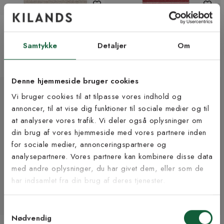
Tova beige - bomuldstæppe
Music rød - plasttæppe
Fra 975 kr
Fra 270 kr
Samtykke
Detaljer
Om
7 størrelser | +6 farver
18 størrelser | +8 farver
Denne hjemmeside bruger cookies
Vi bruger cookies til at tilpasse vores indhold og
annoncer, til at vise dig funktioner til sociale medier og til
at analysere vores trafik. Vi deler også oplysninger om
Tilmeld dig vores
din brug af vores hjemmeside med vores partnere inden
nyhedsbrev
for sociale medier, annonceringspartnere og
analysepartnere. Vores partnere kan kombinere disse data
med andre oplysninger, du har givet dem, eller som de
Vær blandt de første til at modtage vores tilbud,
har indsamlet fra din brug af deres tjenester.
tips og nyheder.
Samtykkevalg
E-mail
Nødvendig