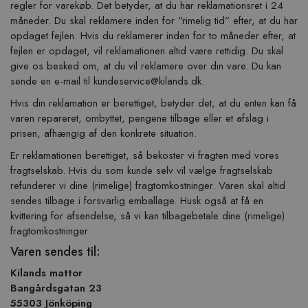
regler for varekøb. Det betyder, at du har reklamationsret i 24
måneder. Du skal reklamere inden for ”rimelig tid” efter, at du har
opdaget fejlen. Hvis du reklamerer inden for to måneder efter, at
fejlen er opdaget, vil reklamationen altid være rettidig. Du skal
give os besked om, at du vil reklamere over din vare. Du kan
sende en e-mail til
kundeservice@kilands.dk
.
Hvis din reklamation er berettiget, betyder det, at du enten kan få
varen repareret, ombyttet, pengene tilbage eller et afslag i
prisen, afhængig af den konkrete situation.
Er reklamationen berettiget, så bekoster vi fragten med vores
fragtselskab. Hvis du som kunde selv vil vælge fragtselskab
refunderer vi dine (rimelige) fragtomkostninger. Varen skal altid
sendes tilbage i forsvarlig emballage. Husk også at få en
kvittering for afsendelse, så vi kan tilbagebetale dine (rimelige)
fragtomkostninger.
Varen sendes til:
Kilands mattor
Bangårdsgatan 23
55303 Jönköping