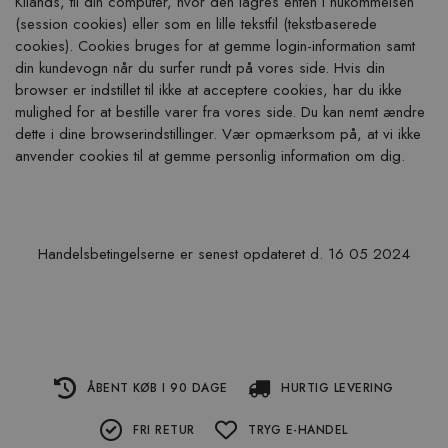
Kilands, til din computer, hvor den lagres enten i hukommelsen
(session cookies) eller som en lille tekstfil (tekstbaserede
cookies). Cookies bruges for at gemme login-information samt
din kundevogn når du surfer rundt på vores side. Hvis din
browser er indstillet til ikke at acceptere cookies, har du ikke
mulighed for at bestille varer fra vores side. Du kan nemt ændre
dette i dine browserindstillinger. Vær opmærksom på, at vi ikke
anvender cookies til at gemme personlig information om dig.
Handelsbetingelserne er senest opdateret d. 16 05 2024
ÅBENT KØB I 90 DAGE
HURTIG LEVERING
FRI RETUR
TRYG E-HANDEL