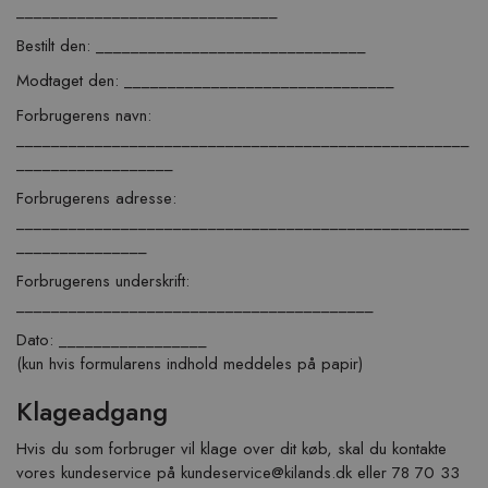
______________________________
Bestilt den: _______________________________
Modtaget den: _______________________________
Forbrugerens navn:
____________________________________________________
__________________
Forbrugerens adresse:
____________________________________________________
_______________
Forbrugerens underskrift:
_________________________________________
Dato: _________________
(kun hvis formularens indhold meddeles på papir)
Klageadgang
Hvis du som forbruger vil klage over dit køb, skal du kontakte
vores kundeservice på
kundeservice@kilands.dk
eller 78 70 33