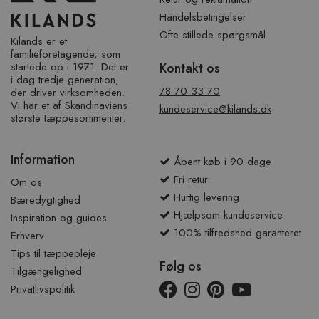
Handelsbetingelser
Ofte stillede spørgsmål
Kilands er et
familieforetagende, som
startede op i 1971. Det er
Kontakt os
i dag tredje generation,
78 70 33 70
der driver virksomheden.
Vi har et af ​​Skandinaviens
kundeservice@kilands.dk
største tæppesortimenter.
Information
Åbent køb i 90 dage
Fri retur
Om os
Hurtig levering
Bæredygtighed
Hjælpsom kundeservice
Inspiration og guides
100% tilfredshed garanteret
Erhverv
Tips til tæppepleje
Følg os
Tilgængelighed
Privatlivspolitik