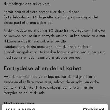
du modtager den sidste vare.
Består ordren af flere partier eller dele, udløber
fortrydelsesfristen 14 dage efter den dag, du modtager det
sidste parti eller den sidste del.
Fristen indebærer, at du har 90 dage fra modtagelsen til at give
os besked om, at du vil fortryde dit køb. Du kan sende en e-mail
til
kundeservice@kilands.dk
eller benytte
standardfortrydelsesformularen, som du finder nederst i
handelsbetingelserne. Du kan ikke fortryde købet ved at nægte at
modtage varen uden samtidig at give os besked.
Fortrydelse af en del af købet
Hvis du har købt flere varer hos os, har du mulighed for at
sende én eller flere varer retur, selvom de er købt i én ordre.
Bemærk, at du ikke får fragtomkostningerne retur, hvis du
fortryder en del af dit køb.
Returnering