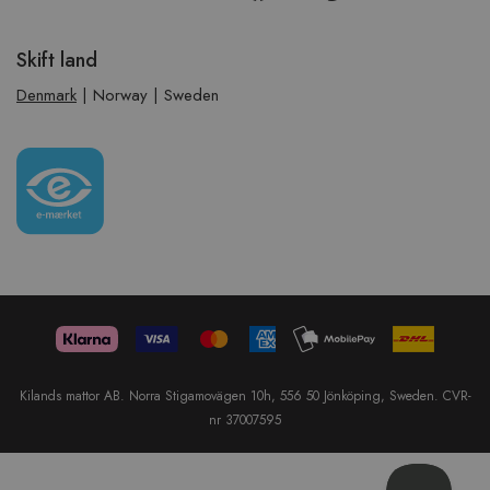
Skift land
Denmark
|
Norway
|
Sweden
Kilands mattor AB. Norra Stigamovägen 10h, 556 50 Jönköping, Sweden. CVR-
nr 37007595