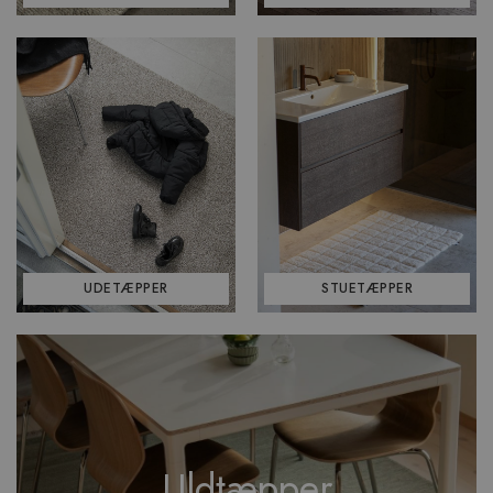
UDETÆPPER
STUETÆPPER
Uldtæpper