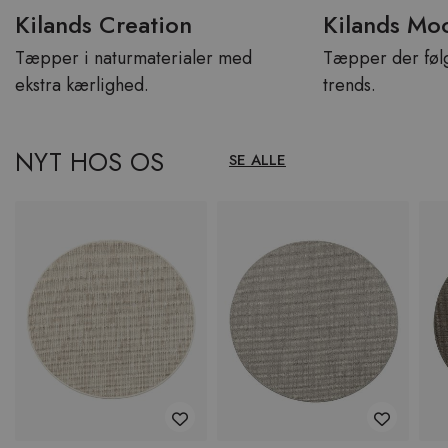
Kilands Creation
Kilands Mo
Tæpper i naturmaterialer med
Tæpper der føl
ekstra kærlighed.
trends.
NYT HOS OS
SE ALLE