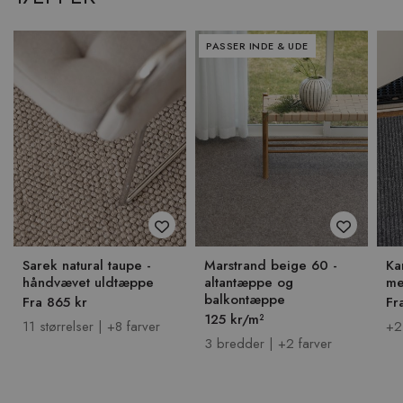
PASSER INDE & UDE
Sarek natural taupe -
Marstrand beige 60 -
Ka
håndvævet uldtæppe
altantæppe og
me
balkontæppe
Fra 865 kr
Fr
125 kr/m²
11 størrelser | +8 farver
+2
3 bredder | +2 farver