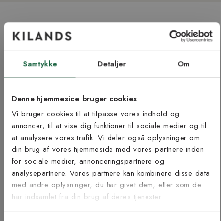
INSPIRATION OG GUIDER
SE ALLE
Samtykke
Detaljer
Om
Denne hjemmeside bruger cookies
Vi bruger cookies til at tilpasse vores indhold og
annoncer, til at vise dig funktioner til sociale medier og til
at analysere vores trafik. Vi deler også oplysninger om
Tilmeld dig vores
din brug af vores hjemmeside med vores partnere inden
for sociale medier, annonceringspartnere og
nyhedsbrev
analysepartnere. Vores partnere kan kombinere disse data
med andre oplysninger, du har givet dem, eller som de
Vær blandt de første til at modtage vores tilbud,
har indsamlet fra din brug af deres tjenester.
tips og nyheder.
E-mail