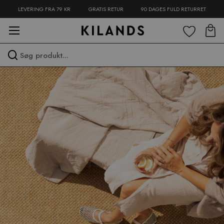
LEVERING FRA 79 KR
GRATIS RETUR
90 DAGES FULD RETURRET
Spring
til
indhold
Spring
over
menu