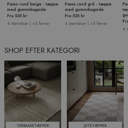
Passo rund beige - tæppe
Passo rund grå - tæppe
Pa
med gummibagside
med gummibagside
tæ
gu
Fra 535 kr
Fra 535 kr
Fr
4 størrelser | +5 farver
4 størrelser | +5 farver
4 s
SHOP EFTER KATEGORI
TERRASSETÆPPER
JUTETÆPPER