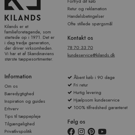
Fortryd dit køb
Retur og reklamation
Handelsbetingelser
Ofte stillede spørgsmål
Kilands er et
familieforetagende, som
startede op i 1971. Det er
Kontakt os
i dag tredje generation,
78 70 33 70
der driver virksomheden.
Vi har et af ​​Skandinaviens
kundeservice@kilands.dk
største tæppesortimenter.
Information
Åbent køb i 90 dage
Fri retur
Om os
Hurtig levering
Bæredygtighed
Hjælpsom kundeservice
Inspiration og guides
100% tilfredshed garanteret
Erhverv
Tips til tæppepleje
Følg os
Tilgængelighed
Privatlivspolitik