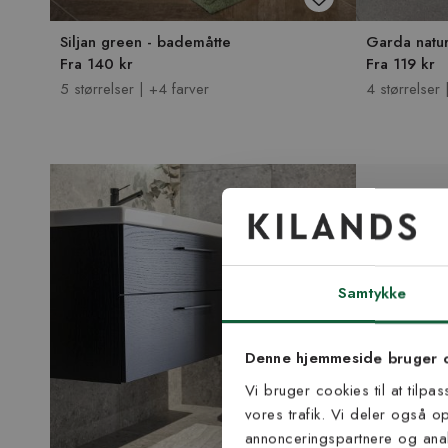
Siljan green - bademåtte
Garda natu
Fra 140 kr
Fra 119 kr
5 størrelser | +4 farver
4 størrelser 
Tilmel
nyh
Samtykke
Vær blandt de første
Denne hjemmeside bruger 
tip
Vi bruger cookies til at tilpa
vores trafik. Vi deler også 
E-mail
annonceringspartnere og anal