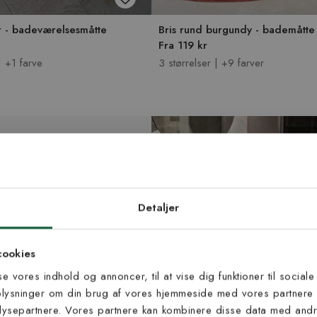
r - badeværelsesmåtte
Bris rund burgundy - bademåtte
Fra 119 kr
| +1 farve
3 størrelser | +9 farver
d dig vores
edsbrev
Detaljer
 til at modtage vores tilbud,
cookies
s og nyheder.
sse vores indhold og annoncer, til at vise dig funktioner til sociale
oplysninger om din brug af vores hjemmeside med vores partnere 
ysepartnere. Vores partnere kan kombinere disse data med andre