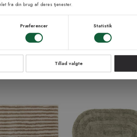
et fra din brug af deres tjenester.
s vilkår
lkårene og samtykker til at
eve fra Kilands
Præferencer
Statistik
LMELD MEG
dy - badeværelsesmåtte
Lagan beige - bademåtte
Fra 159 kr
| +3 farver
3 størrelser | +4 farver
NEJ TAK!
Tillad valgte