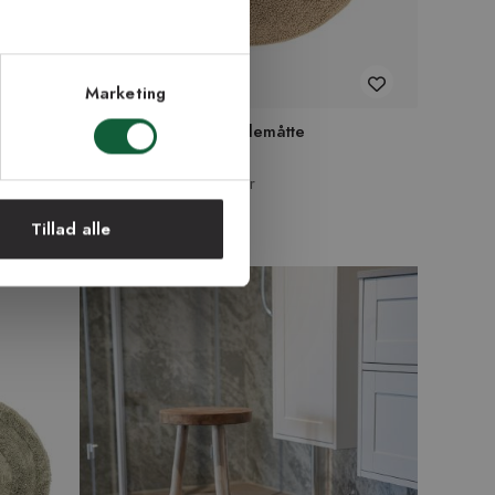
Marketing
Bris rund taupe - bademåtte
Fra 119 kr
3 størrelser | +9 farver
Tillad alle