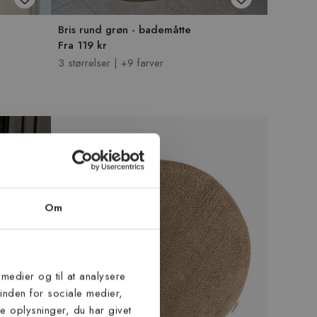
Bris rund grøn - bademåtte
Fra 119 kr
3 størrelser | +9 farver
Om
 medier og til at analysere
inden for sociale medier,
 oplysninger, du har givet