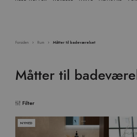
over
menu
Forsiden
Rum
Måtter til badeværelset
Måtter til badevære
Filter
NYHED