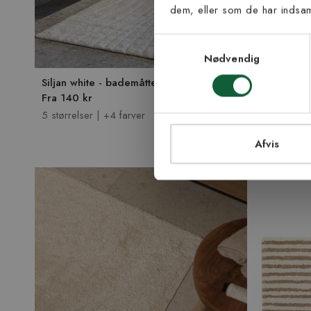
dem, eller som de har indsaml
Samtykke til Kiland
Jeg accepterer vi
Samtykkevalg
modtage nyhedsbr
Nødvendig
TI
Siljan white - bademåtte
Mist burgun
Fra 140 kr
Fra 149 kr
5 størrelser | +4 farver
3 størrelser 
Afvis