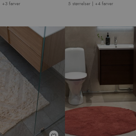
| +3 farver
5 størrelser | +4 farver