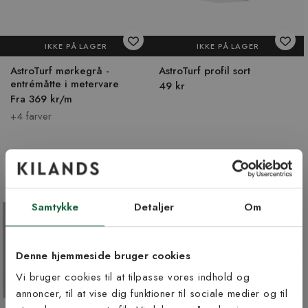
IKKE PÅ LAGER
IKKE PÅ LAGER
AstroTurf mørkegrå -
AstroTurf profil sort
entrémåtte i metervare
49 kr
Fra 369 kr/m
+4 farver
PASSER INDE & UDE
PASSER INDE & UDE
Samtykke
Detaljer
Om
Denne hjemmeside bruger cookies
Vi bruger cookies til at tilpasse vores indhold og
annoncer, til at vise dig funktioner til sociale medier og til