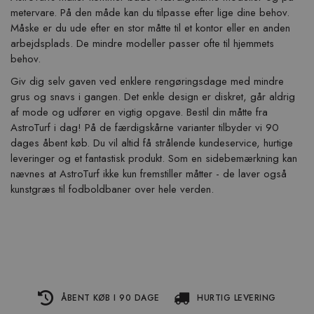
metervare. På den måde kan du tilpasse efter lige dine behov.
Måske er du ude efter en stor måtte til et kontor eller en anden
arbejdsplads. De mindre modeller passer ofte til hjemmets
behov.
Giv dig selv gaven ved enklere rengøringsdage med mindre
grus og snavs i gangen. Det enkle design er diskret, går aldrig
af mode og udfører en vigtig opgave. Bestil din måtte fra
AstroTurf i dag! På de færdigskårne varianter tilbyder vi 90
dages åbent køb. Du vil altid få strålende kundeservice, hurtige
leveringer og et fantastisk produkt. Som en sidebemærkning kan
nævnes at AstroTurf ikke kun fremstiller måtter - de laver også
kunstgræs til fodboldbaner over hele verden.
ÅBENT KØB I 90 DAGE
HURTIG LEVERING