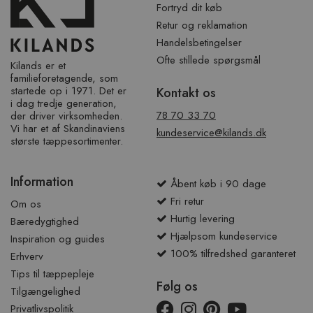
Fortryd dit køb
Retur og reklamation
Handelsbetingelser
Ofte stillede spørgsmål
Kilands er et
familieforetagende, som
startede op i 1971. Det er
Kontakt os
i dag tredje generation,
78 70 33 70
der driver virksomheden.
Vi har et af ​​Skandinaviens
kundeservice@kilands.dk
største tæppesortimenter.
Information
Åbent køb i 90 dage
Fri retur
Om os
Hurtig levering
Bæredygtighed
Hjælpsom kundeservice
Inspiration og guides
100% tilfredshed garanteret
Erhverv
Tips til tæppepleje
Følg os
Tilgængelighed
Privatlivspolitik