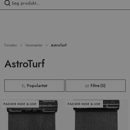
Spring
over
menu
Forsiden
Varemærker
AstroTurf
AstroTurf
Popularitet
Filtre
(
0
)
PASSER INDE & UDE
PASSER INDE & UDE