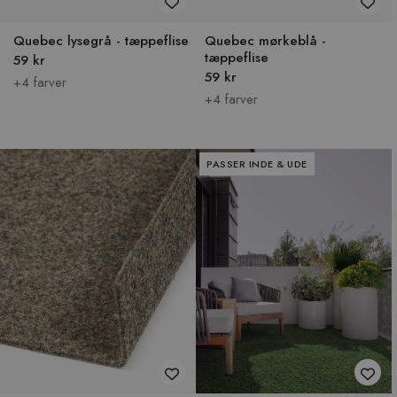
Quebec lysegrå - tæppeflise
Quebec mørkeblå -
tæppeflise
59 kr
59 kr
+4 farver
+4 farver
PASSER INDE & UDE