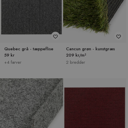
Quebec grå - tæppeflise
Cancun grøn - kunstgræs
59 kr
209 kr/m²
+4 farver
2 bredder