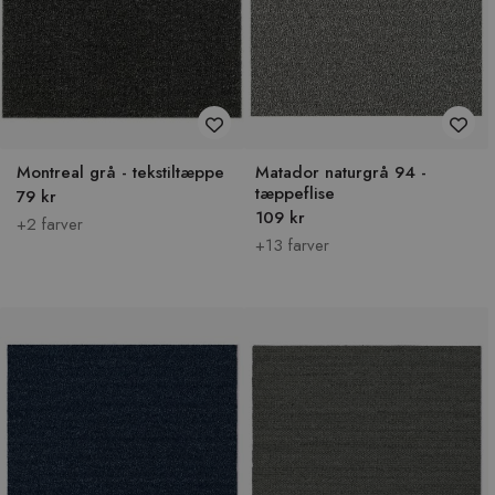
Montreal grå - tekstiltæppe
Matador naturgrå 94 -
tæppeflise
79 kr
109 kr
+2 farver
+13 farver