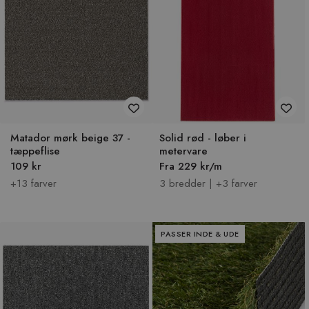
Matador mørk beige 37 -
Solid rød - løber i
tæppeflise
metervare
109 kr
Fra 229 kr/m
+13 farver
3 bredder | +3 farver
PASSER INDE & UDE