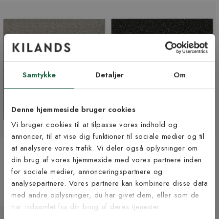
Samtykke
Detaljer
Om
Denne hjemmeside bruger cookies
Vi bruger cookies til at tilpasse vores indhold og
annoncer, til at vise dig funktioner til sociale medier og til
Matador beige 33 -
Matador brun 45 -
at analysere vores trafik. Vi deler også oplysninger om
Tilmeld dig vores
tæppeflise
tæppeflise
din brug af vores hjemmeside med vores partnere inden
109 kr
109 kr
nyhedsbrev
for sociale medier, annonceringspartnere og
+13 farver
+13 farver
analysepartnere. Vores partnere kan kombinere disse data
med andre oplysninger, du har givet dem, eller som de
Vær blandt de første til at modtage vores tilbud,
har indsamlet fra din brug af deres tjenester.
tips og nyheder.