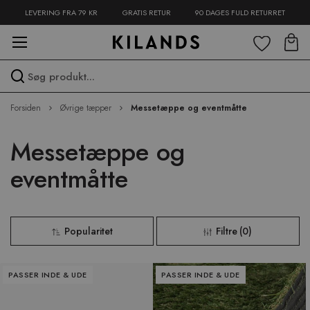
LEVERING FRA 79 KR
GRATIS RETUR
90 DAGES FULD RETURRET
Spring
til
indhold
Spring
Forsiden
Øvrige tæpper
Messetæppe og eventmåtte
over
menu
Messetæppe og
eventmåtte
Popularitet
Filtre
(
0
)
PASSER INDE & UDE
PASSER INDE & UDE