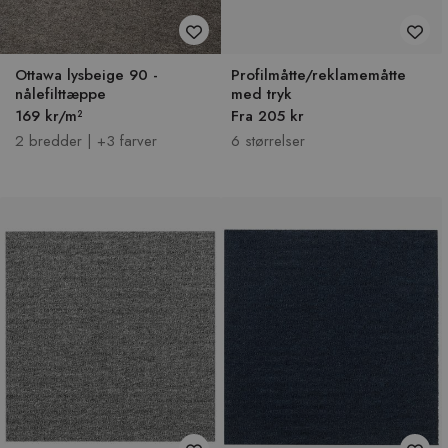
Ottawa lysbeige 90 -
Profilmåtte/reklamemåtte
nålefilttæppe
med tryk
169 kr/m²
Fra 205 kr
2 bredder | +3 farver
6 størrelser