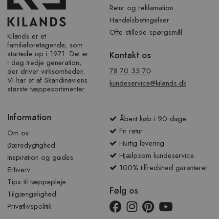
Retur og reklamation
Handelsbetingelser
Ofte stillede spørgsmål
Kilands er et
familieforetagende, som
startede op i 1971. Det er
Kontakt os
i dag tredje generation,
78 70 33 70
der driver virksomheden.
Vi har et af ​​Skandinaviens
kundeservice@kilands.dk
største tæppesortimenter.
Information
Åbent køb i 90 dage
Fri retur
Om os
Hurtig levering
Bæredygtighed
Hjælpsom kundeservice
Inspiration og guides
100% tilfredshed garanteret
Erhverv
Tips til tæppepleje
Følg os
Tilgængelighed
Privatlivspolitik