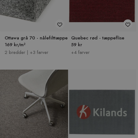
Ottawa grå 70 - nålefilttæppe
Quebec rød - tæppeflise
169 kr/m²
59 kr
2 bredder | +3 farver
+4 farver