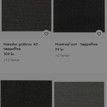
Matador gråbrun 40 -
Montreal sort - tæppeflise
tæppeflise
79 kr
109 kr
+2 farver
+13 farver