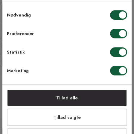
Samtykkevalg
E-mail
Nødvendig
Samtykke til Kilands vilkår
Jeg accepterer vilkårene og samtykker til at
Præferencer
modtage nyhedsbreve fra Kilands
Statistik
TILMELD MEG
Marketing
NEJ TAK!
Elite antracit 99 - tæppeflise
Matador mørkebrun 99 -
tæppeflise
109 kr
109 kr
+5 farver
Tillad alle
+13 farver
Tillad valgte