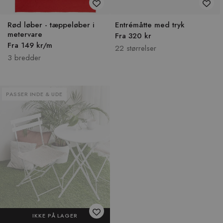
Rød løber - tæppeløber i
Entrémåtte med tryk
metervare
Fra 320 kr
Fra 149 kr/m
22 størrelser
3 bredder
PASSER INDE & UDE
IKKE PÅ LAGER