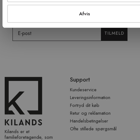
tilbud, tips og nyheder.
Afvis
Email
TILMELD
Spring
Support
over
sidefod
Kundeservice
Leveringsinformation
Fortryd dit køb
Retur og reklamation
Handelsbetingelser
Ofte stillede spørgsmål
Kilands er et
familieforetagende, som