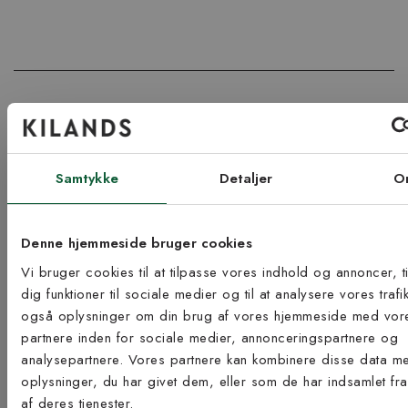
Køb tæppeunderlag online
Her kan du købe skridbeskyttelse til dine tæpper i metervare
såvel som i færdige længder. Skridbeskyttelse, tæppeunderlag
Samtykke
Detaljer
O
eller skridsikre måtter som de også kaldes, gør at dine tæpper
ikke glider omkring på gulvet - effektivt anti-skrid til tæpper så let
som ingenting!
Denne hjemmeside bruger cookies
Skridbeskyttelse til tæpper i
Vi bruger cookies til at tilpasse vores indhold og annoncer, ti
dig funktioner til sociale medier og til at analysere vores trafi
forskellige størrelser og bredder
også oplysninger om din brug af vores hjemmeside med vor
Tilmeld dig vores
Disse tæppeunderlag findes både i færdige størrelser og i
partnere inden for sociale medier, annonceringspartnere og
metervare så du kan finde underlag til alle forskellige størrelser
nyhedsbrev
analysepartnere. Vores partnere kan kombinere disse data m
og tæppetyper. Vores skridbeskyttende underlag er af god
oplysninger, du har givet dem, eller som de har indsamlet fr
kvalitet og kan vaskes i maskine hvis de bliver beskidte hvilket
af deres tjenester.