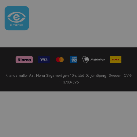
Kilands mattor AB. Norra Stigamovägen 10h, 556 50 Jönköping, Sweden. CVR-
nr 37007595