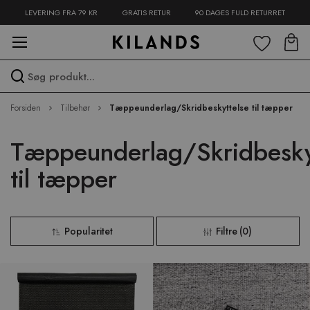
LEVERING FRA 79 KR
GRATIS RETUR
90 DAGES FULD RETURRET
Spring
til
indhold
Spring
Forsiden
Tilbehør
Tæppeunderlag/Skridbeskyttelse til tæpper
over
menu
Tæppeunderlag/Skridbesky
til tæpper
Popularitet
Filtre
(
0
)