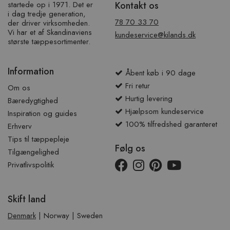
startede op i 1971. Det er
Kontakt os
i dag tredje generation,
78 70 33 70
der driver virksomheden.
Vi har et af ​​Skandinaviens
kundeservice@kilands.dk
største tæppesortimenter.
Information
Åbent køb i 90 dage
Fri retur
Om os
Hurtig levering
Bæredygtighed
Hjælpsom kundeservice
Inspiration og guides
100% tilfredshed garanteret
Erhverv
Tips til tæppepleje
Følg os
Tilgængelighed
Privatlivspolitik
Skift land
Denmark
|
Norway
|
Sweden