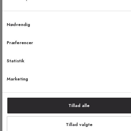
Vær blandt de første til at modtage vores tilbud,
gør at de kan holde længe. Så få styr på dine glidende og løse
tæpper allerede i dag og bestil skridbeskyttelse til dine tæpper
tips og nyheder.
hos os.
Samtykkevalg
E-mail
Nødvendig
Samtykke til Kilands vilkår
Jeg accepterer vilkårene og samtykker til at
Præferencer
modtage nyhedsbreve fra Kilands
Statistik
TILMELD MEG
Marketing
NEJ TAK!
ÅBENT KØB I 90 DAGE
HURTIG LEVERING
FRI RETUR
TRYG E-HANDEL
Tillad alle
Tillad valgte
Tilmeld dig vores nyhedsbrev og få