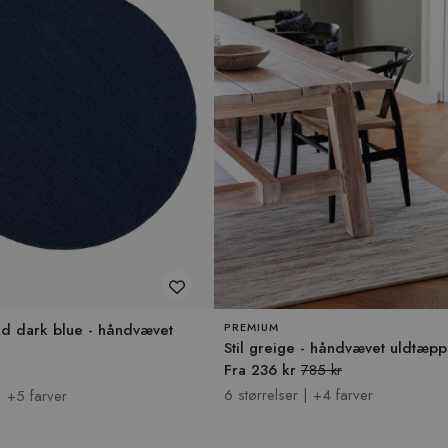
nd dark blue - håndvævet
PREMIUM
Stil greige - håndvævet uldtæp
Fra 236 kr
785 kr
6 størrelser | +4 farver
| +5 farver