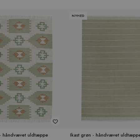
NYHED
 - håndvævet uldtæppe
Ikast grøn - håndvævet uldtæpp