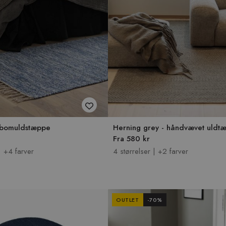
- bomuldstæppe
Herning grey - håndvævet uldt
Fra 580 kr
| +4 farver
4 størrelser | +2 farver
OUTLET
-
70
%