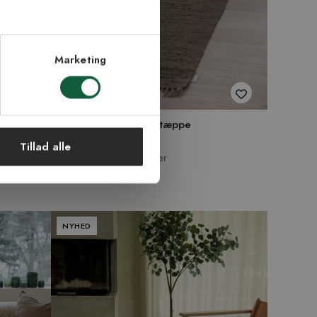
Marketing
Smickra brun - kludetæppe
Fra 189 kr
Tillad alle
6 størrelser | +11 farver
NYHED