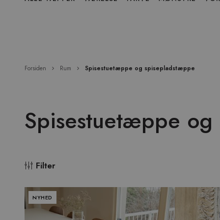
over
menu
Forsiden
Rum
Spisestuetæppe og spisepladstæppe
Spisestuetæppe og
Filter
NYHED