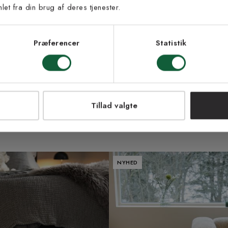
et fra din brug af deres tjenester.
s vilkår
lkårene og samtykker til at
eve fra Kilands
Præferencer
Statistik
LMELD MEG
ry - håndvævet uldtæppe
Ikast blå - håndvævet uldtæppe
NEJ TAK!
r
Fra 259 kr
Tillad valgte
| +2 farver
6 størrelser | +3 farver
NYHED