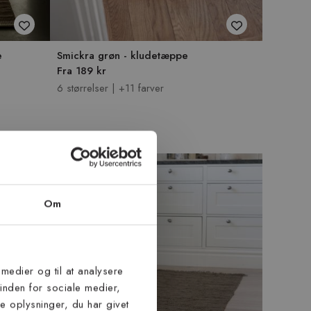
e
Smickra grøn - kludetæppe
Fra 189 kr
6 størrelser | +11 farver
Om
 medier og til at analysere
inden for sociale medier,
 oplysninger, du har givet