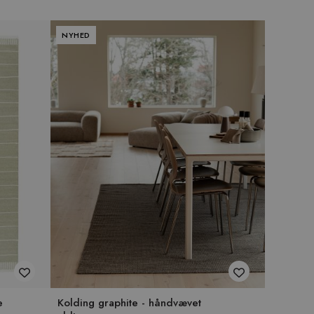
NYHED
e
Kolding graphite - håndvævet