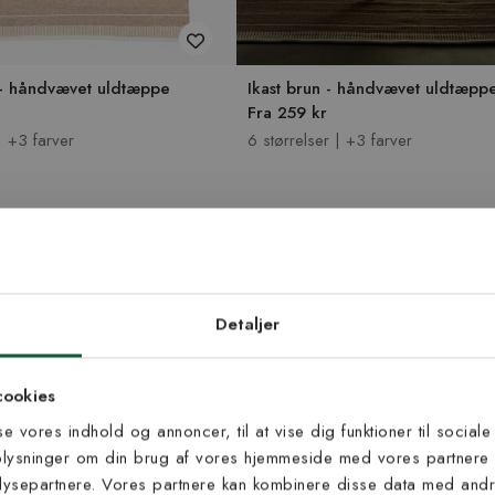
 - håndvævet uldtæppe
Ikast brun - håndvævet uldtæpp
Fra 259 kr
| +3 farver
6 størrelser | +3 farver
NYHED
d dig vores
edsbrev
Detaljer
 til at modtage vores tilbud,
cookies
s og nyheder.
sse vores indhold og annoncer, til at vise dig funktioner til sociale
oplysninger om din brug af vores hjemmeside med vores partnere 
ysepartnere. Vores partnere kan kombinere disse data med andre