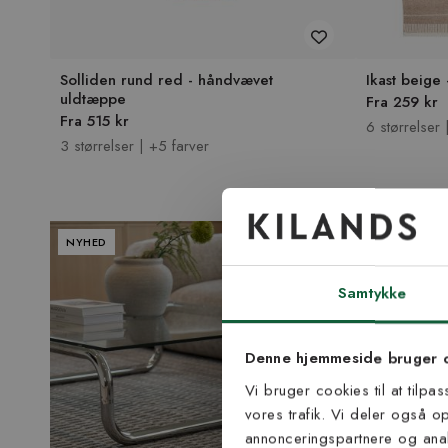
Solliden rund red - håndvævet
Ikast beige
uldtæppe
Fra 259 kr
Fra 515 kr
6 størrelser 
3 størrelser | +5 farver
NYHED
NYHED
Tilmel
nyh
Samtykke
Vær blandt de første
Denne hjemmeside bruger 
tip
Vi bruger cookies til at tilpa
vores trafik. Vi deler også 
E-mail
annonceringspartnere og anal