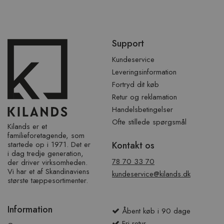
Spring
Support
over
sidefod
Kundeservice
Leveringsinformation
Fortryd dit køb
Retur og reklamation
Handelsbetingelser
Ofte stillede spørgsmål
Kilands er et
familieforetagende, som
startede op i 1971. Det er
Kontakt os
i dag tredje generation,
78 70 33 70
der driver virksomheden.
Vi har et af ​​Skandinaviens
kundeservice@kilands.dk
største tæppesortimenter.
Information
Åbent køb i 90 dage
Fri retur