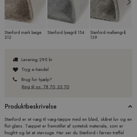
Previous
N
Stanford mørk beige
Stanford lysegrå 154
Stanford mellemgrå
S
312
139
1
Levering 295 kr
Tryg e-handel
Brug for hjælp?
Ring til os: 78 70 33 70
Produktbeskrivelse
Stanford er et væg til væg-tæppe med en blød, skåret luv og en
flot glans. Tæppet er fremstillet af syntetisk materiale, som er
fnugfrit og let at støvsuge. Her ser du Stanford i farven trøffel