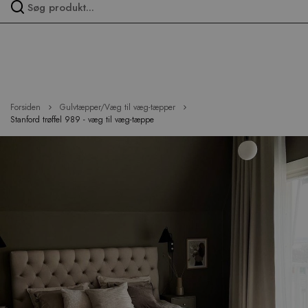
Spring
over
menu
Forsiden
Gulvtæpper/Væg til væg-tæpper
Stanford trøffel 989 - væg til væg-tæppe
Hop
til
slutningen
af
billedgalleriet