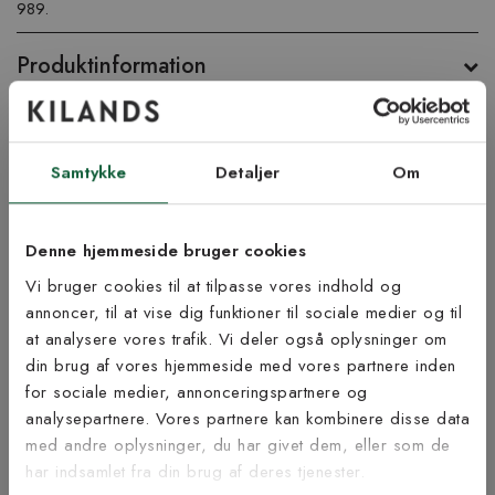
989.
Produktinformation
Vigtig info
Samtykke
Detaljer
Om
Lige nu kan leveringstiden blive noget længere ved køb af tæppe
med specialmål og langettering.
Tænk på at lægge fem cm ekstra til i skæresvind rundt om
Denne hjemmeside bruger cookies
tæppet hvis du skal lægge det som et væg til væg-tæppe. En
Vi bruger cookies til at tilpasse vores indhold og
afvigelse på +/- 1-4 cm. på dine bestilte mål kan forekomme.
annoncer, til at vise dig funktioner til sociale medier og til
Åbent køb og returret gælder ikke da tæppet skæres til på mål.
at analysere vores trafik. Vi deler også oplysninger om
Tilmeld dig vores
Bestil gratis tæppeprøve!
din brug af vores hjemmeside med vores partnere inden
Vil du føle på vores tæpper, før du beslutter dig? Vi tilbyder dig
nyhedsbrev
for sociale medier, annonceringspartnere og
muligheden for at bestille op til fem tæppeprøver helt gratis.
analysepartnere. Vores partnere kan kombinere disse data
Portoen er 59 kr pr. bestilling, men dette beløb refunderer vi,
med andre oplysninger, du har givet dem, eller som de
når du har afgivet din ordre (ved brug af den medfølgende
Vær blandt de første til at modtage vores tilbud,
har indsamlet fra din brug af deres tjenester.
rabatkode). Find det rette tæppe til dig!
tips og nyheder.