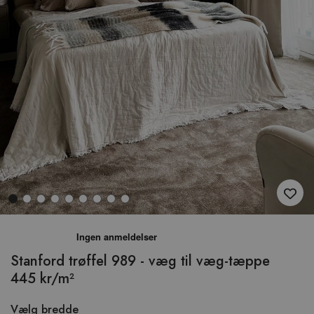
Hop
til
begyndelsen
Stanford trøffel 989 - væg til væg-tæppe
af
445 kr/m²
billedgalleriet
Vælg bredde