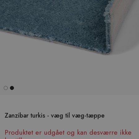
Hop
til
begyndelsen
Zanzibar turkis - væg til væg-tæppe
af
billedgalleriet
Produktet er udgået og kan desværre ikke