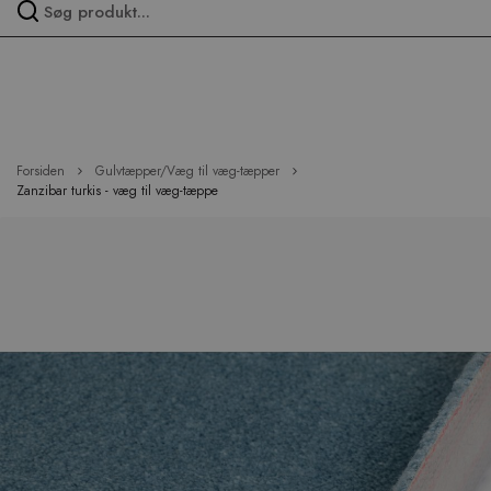
Spring
over
menu
Forsiden
Gulvtæpper/Væg til væg-tæpper
Zanzibar turkis - væg til væg-tæppe
Hop
til
slutningen
af
billedgalleriet