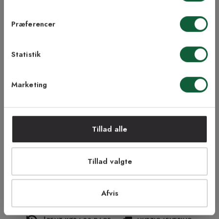
Samtykke til Kilands vilkår
Jeg accepterer vilkårene og samtykker til at
Præferencer
modtage nyhedsbreve fra Kilands
Inspiration fra @kilandsofficial
Statistik
TILMELD MEG
Marketing
NEJ TAK!
Tillad alle
Tillad valgte
Afvis