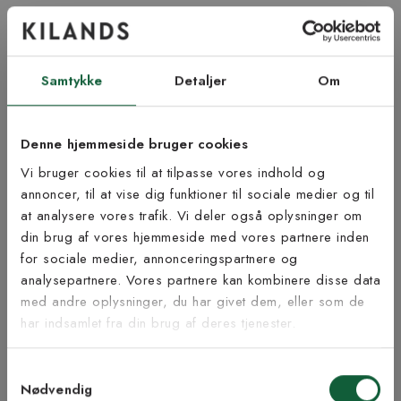
Lige nu kan leveringstiden blive noget længere ved køb af tæppe
med specialmål og langettering.
Tænk på at lægge fem cm ekstra til i skæresvind rundt om
Samtykke
Detaljer
Om
tæppet hvis du skal lægge det som et væg til væg-tæppe. En
afvigelse på +/- 1-4 cm. på dine bestilte mål kan forekomme.
Åbent køb og returret gælder ikke da tæppet skæres til på mål.
Denne hjemmeside bruger cookies
Bestil gratis tæppeprøve!
Vi bruger cookies til at tilpasse vores indhold og
Vil du føle på vores tæpper, før du beslutter dig? Vi tilbyder dig
annoncer, til at vise dig funktioner til sociale medier og til
muligheden for at bestille op til fem tæppeprøver helt gratis.
at analysere vores trafik. Vi deler også oplysninger om
Portoen er 59 kr pr. bestilling, men dette beløb refunderer vi,
Tilmeld dig vores
din brug af vores hjemmeside med vores partnere inden
når du har afgivet din ordre (ved brug af den medfølgende
nyhedsbrev
for sociale medier, annonceringspartnere og
rabatkode). Find det rette tæppe til dig!
analysepartnere. Vores partnere kan kombinere disse data
med andre oplysninger, du har givet dem, eller som de
Samlevejledning
Vær blandt de første til at modtage vores tilbud,
har indsamlet fra din brug af deres tjenester.
tips og nyheder.
Bæredygtighed
Samtykkevalg
E-mail
Nødvendig