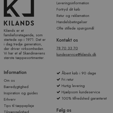
Leveringsinformation
Fortryd dit køb
Retur og reklamation
Handelsbetingelser
Ofte stillede spørgsmål
Kilands er et
familieforetagende, som
startede op i 1971. Det er
Kontakt os
i dag tredje generation,
78 70 33 70
der driver virksomheden.
Vi har et af ​​Skandinaviens
kundeservice@kilands.dk
største tæppesortimenter.
Information
Åbent køb i 90 dage
Fri retur
Om os
Hurtig levering
Bæredygtighed
Hjælpsom kundeservice
Inspiration og guides
100% tilfredshed garanteret
Erhverv
Tips til tæppepleje
Følg os
Tilgængelighed