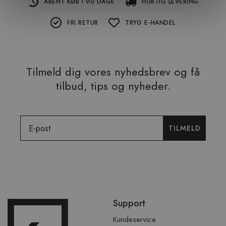
ÅBENT KØB I 90 DAGE
HURTIG LEVERING
FRI RETUR
TRYG E-HANDEL
Tilmeld dig vores nyhedsbrev og få
tilbud, tips og nyheder.
Email
TILMELD
Spring
Support
over
sidefod
Kundeservice