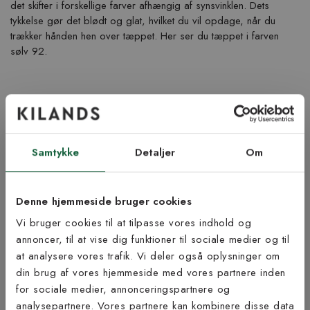
det skifter i forskellige farver afhængig af synsvinklen. Dets
tykkelse gør det blødt og glat, hvilket du vil opdage, når du
trækker hånden hen over tæppet. Her ser du tæppet i farven
sølv 92.
Produktinformation
Samtykke
Detaljer
Om
Vigtig info
Lige nu kan leveringstiden blive noget længere ved køb af tæppe
Denne hjemmeside bruger cookies
med specialmål og langettering.
Vi bruger cookies til at tilpasse vores indhold og
Tænk på at lægge fem cm ekstra til i skæresvind rundt om
tæppet hvis du skal lægge det som et væg til væg-tæppe. En
annoncer, til at vise dig funktioner til sociale medier og til
afvigelse på +/- 1-4 cm. på dine bestilte mål kan forekomme.
at analysere vores trafik. Vi deler også oplysninger om
Tilmeld dig vores
din brug af vores hjemmeside med vores partnere inden
Åbent køb og returret gælder ikke da tæppet skæres til på mål.
nyhedsbrev
for sociale medier, annonceringspartnere og
Bestil gratis tæppeprøve!
analysepartnere. Vores partnere kan kombinere disse data