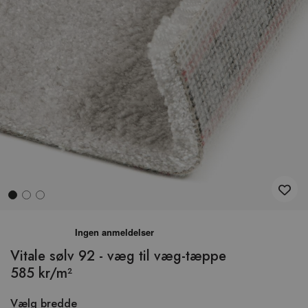
Hop
til
begyndelsen
Vitale sølv 92 - væg til væg-tæppe
af
585 kr/m²
billedgalleriet
Vælg bredde