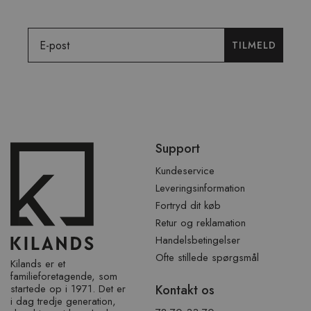
Email
TILMELD
Spring
Support
over
sidefod
Kundeservice
Leveringsinformation
Fortryd dit køb
Retur og reklamation
Handelsbetingelser
Ofte stillede spørgsmål
Kilands er et
familieforetagende, som
startede op i 1971. Det er
Kontakt os
i dag tredje generation,