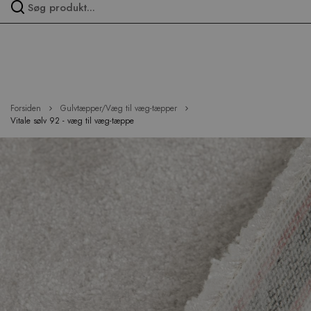
Spring
over
menu
Forsiden
Gulvtæpper/Væg til væg-tæpper
Vitale sølv 92 - væg til væg-tæppe
Hop
til
slutningen
af
billedgalleriet