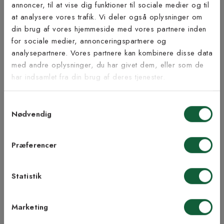
annoncer, til at vise dig funktioner til sociale medier og til
at analysere vores trafik. Vi deler også oplysninger om
Tilmeld dig vores
din brug af vores hjemmeside med vores partnere inden
nyhedsbrev
for sociale medier, annonceringspartnere og
analysepartnere. Vores partnere kan kombinere disse data
Inspiration fra @kilandsofficial
med andre oplysninger, du har givet dem, eller som de
Vær blandt de første til at modtage vores tilbud,
har indsamlet fra din brug af deres tjenester.
tips og nyheder.
Samtykkevalg
E-mail
Nødvendig
Samtykke til Kilands vilkår
Jeg accepterer vilkårene og samtykker til at
Præferencer
modtage nyhedsbreve fra Kilands
Statistik
TILMELD MEG
Marketing
NEJ TAK!