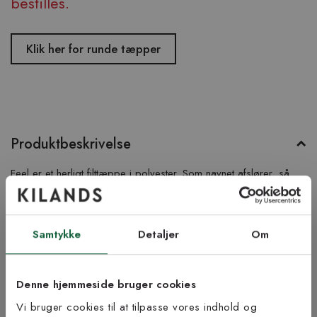
bestilles.
Klik her for runde tæpper
Produktbeskrivelse
Feel er et herligt filttæppe i polyester. Som navnet afslører, så
har det en blød luv, hvilket gør, at det føles rart under fødderne.
Tæppet fungerer derfor udmærket både som
soveværelsestæppe og badeværelsesmåtte. Her i farven
Samtykke
Detaljer
Om
lyserød.
Produktinformation
Denne hjemmeside bruger cookies
Vi bruger cookies til at tilpasse vores indhold og
Bæredygtighed