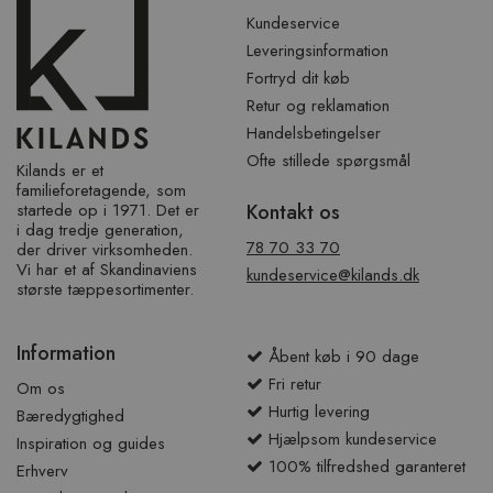
sidefod
Kundeservice
Leveringsinformation
Fortryd dit køb
Retur og reklamation
Handelsbetingelser
Ofte stillede spørgsmål
Kilands er et
familieforetagende, som
startede op i 1971. Det er
Kontakt os
i dag tredje generation,
78 70 33 70
der driver virksomheden.
Vi har et af ​​Skandinaviens
kundeservice@kilands.dk
største tæppesortimenter.
Information
Åbent køb i 90 dage
Fri retur
Om os
Hurtig levering
Bæredygtighed
Hjælpsom kundeservice
Inspiration og guides
100% tilfredshed garanteret
Erhverv