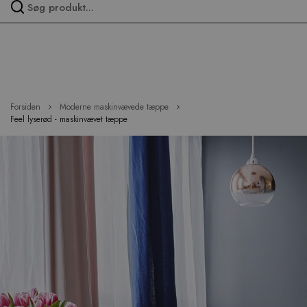
Spring
over
menu
Forsiden
Moderne maskinvævede tæppe
Feel lyserød - maskinvævet tæppe
Hop
til
slutningen
af
billedgalleriet