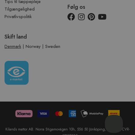
Tips til tæppepleje
Følg os
Tilgængelighed
Privatlivspolitik
Skift land
Denmark
|
Norway
|
Sweden
Kilands mattor AB. Norra Stigamovägen 10h, 556 50 Jönköping, Sweden. CVR-