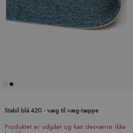
Hop
til
begyndelsen
Stabil blå 420 - væg til væg-tæppe
af
billedgalleriet
Produktet er udgået og kan desværre ikke