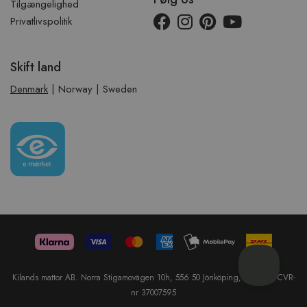
Tilgængelighed
Privatlivspolitik
Skift land
Denmark
|
Norway
|
Sweden
Kilands mattor AB. Norra Stigamovägen 10h, 556 50 Jönköping, Sweden. CVR-
nr 37007595