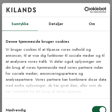
Lige nu kan leveringstiden blive noget længere ved køb af tæppe
med specialmål og langettering.
Tænk på at lægge fem cm ekstra til i skæresvind rundt om
Samtykke
Detaljer
Om
tæppet hvis du skal lægge det som et væg til væg-tæppe. En
afvigelse på +/- 1-4 cm. på dine bestilte mål kan forekomme.
Åbent køb og returret gælder ikke da tæppet skæres til på mål.
Denne hjemmeside bruger cookies
Bestil gratis tæppeprøve!
Vi bruger cookies til at tilpasse vores indhold og
Vil du føle på vores tæpper, før du beslutter dig? Vi tilbyder dig
annoncer, til at vise dig funktioner til sociale medier og til
muligheden for at bestille op til fem tæppeprøver helt gratis.
at analysere vores trafik. Vi deler også oplysninger om
Portoen er 59 kr pr. bestilling, men dette beløb refunderer vi,
Tilmeld dig vores
din brug af vores hjemmeside med vores partnere inden
når du har afgivet din ordre (ved brug af den medfølgende
nyhedsbrev
for sociale medier, annonceringspartnere og
rabatkode). Find det rette tæppe til dig!
analysepartnere. Vores partnere kan kombinere disse data
med andre oplysninger, du har givet dem, eller som de
Vær blandt de første til at modtage vores tilbud,
Samlevejledning
har indsamlet fra din brug af deres tjenester.
tips og nyheder.
Bæredygtighed
Samtykkevalg
E-mail
Nødvendig