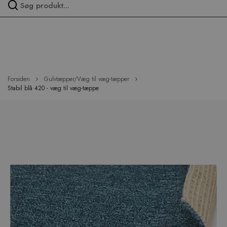
Spring
over
menu
Forsiden
Gulvtæpper/Væg til væg-tæpper
Stabil blå 420 - væg til væg-tæppe
Hop
til
slutningen
af
billedgalleriet