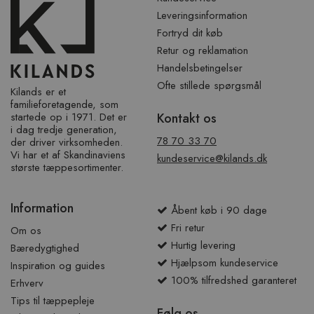
Leveringsinformation
Fortryd dit køb
Retur og reklamation
Handelsbetingelser
Ofte stillede spørgsmål
Kilands er et
familieforetagende, som
startede op i 1971. Det er
Kontakt os
i dag tredje generation,
78 70 33 70
der driver virksomheden.
Vi har et af ​​Skandinaviens
kundeservice@kilands.dk
største tæppesortimenter.
Information
Åbent køb i 90 dage
Fri retur
Om os
Hurtig levering
Bæredygtighed
Hjælpsom kundeservice
Inspiration og guides
100% tilfredshed garanteret
Erhverv
Tips til tæppepleje
Følg os