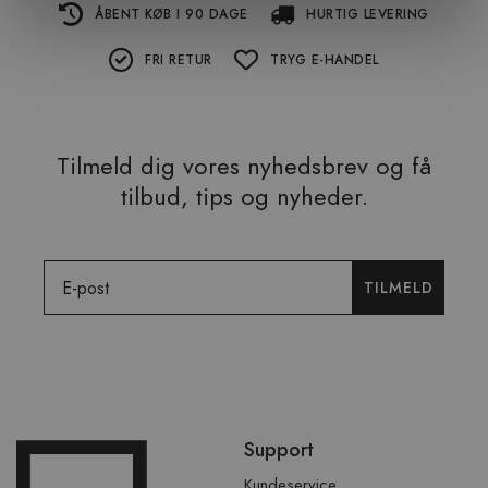
ÅBENT KØB I 90 DAGE
HURTIG LEVERING
FRI RETUR
TRYG E-HANDEL
Tilmeld dig vores nyhedsbrev og få
tilbud, tips og nyheder.
Email
TILMELD
Spring
Support
over
sidefod
Kundeservice