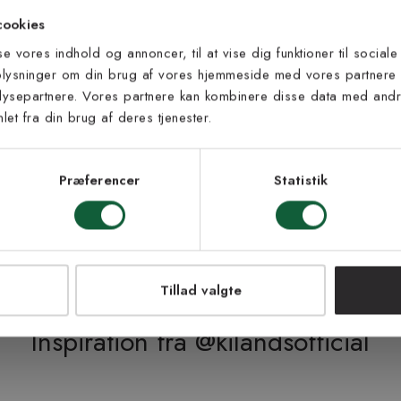
 til at modtage vores tilbud,
l.
cookies
s og nyheder.
sse vores indhold og annoncer, til at vise dig funktioner til sociale
ig muligheden for at bestille op til
oplysninger om din brug af vores hjemmeside med vores partnere 
men dette beløb refunderer vi, når
ysepartnere. Vores partnere kan kombinere disse data med andre
de). Find det rette tæppe til dig!
et fra din brug af deres tjenester.
s vilkår
lkårene og samtykker til at
eve fra Kilands
Præferencer
Statistik
LMELD MEG
NEJ TAK!
Tillad valgte
Inspiration fra @kilandsofficial