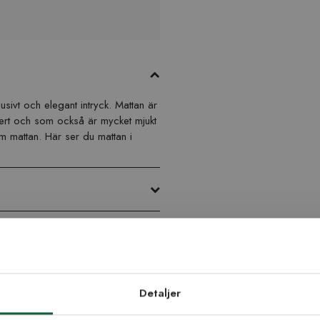
usivt och elegant intryck. Mattan är
ackert och som också är mycket mjukt
 mattan. Här ser du mattan i
æppe med specialmål og
d dig vores
edsbrev
Detaljer
ppet hvis du skal lægge det som
stilte mål kan forekomme.