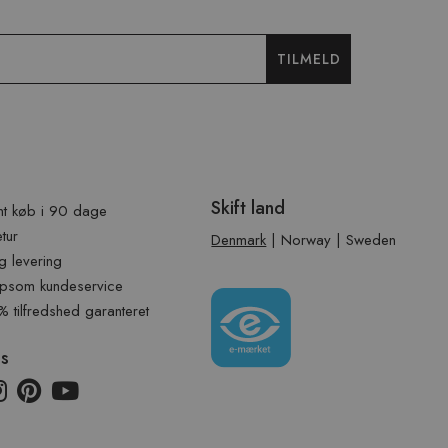
TILMELD
Skift land
t køb i 90 dage
etur
Denmark
|
Norway
|
Sweden
g levering
psom kundeservice
tilfredshed garanteret
os