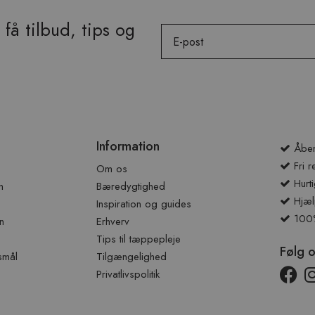
få tilbud, tips og
Email
Information
Åben
Fri r
Om os
Hurti
n
Bæredygtighed
Hjæl
Inspiration og guides
100% 
n
Erhverv
Tips til tæppepleje
Følg 
smål
Tilgængelighed
Privatlivspolitik