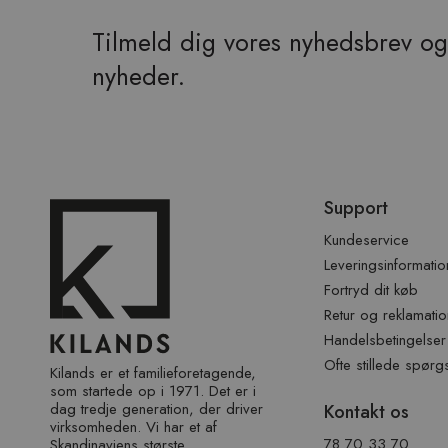
Tilmeld dig vores nyhedsbrev og 
nyheder.
Spring
Support
over
sidefod
Kundeservice
Leveringsinformatio
Fortryd dit køb
Retur og reklamatio
Handelsbetingelser
Ofte stillede spørg
Kilands er et familieforetagende,
som startede op i 1971. Det er i
dag tredje generation, der driver
Kontakt os
virksomheden. Vi har et af ​​
78 70 33 70
Skandinaviens største