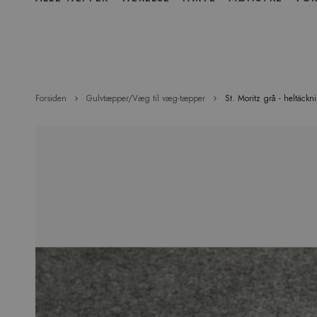
over
menu
Forsiden
Gulvtæpper/Væg til væg-tæpper
St. Moritz grå - heltäckn
Hop
til
slutningen
af
billedgalleriet