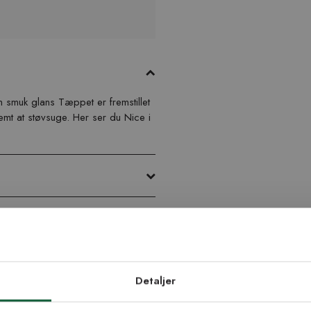
en smuk glans
Tæppet er fremstillet
 nemt at støvsuge. Her ser du Nice i
æppe med specialmål og
d dig vores
edsbrev
Detaljer
ppet hvis du skal lægge det som
stilte mål kan forekomme.