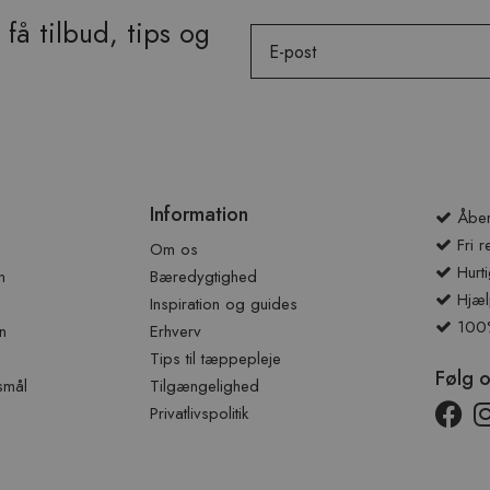
få tilbud, tips og
Email
Information
Åben
Fri r
Om os
Hurti
n
Bæredygtighed
Hjæl
Inspiration og guides
100% 
n
Erhverv
Tips til tæppepleje
Følg 
smål
Tilgængelighed
Privatlivspolitik