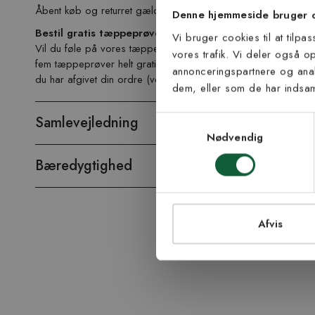
Åbent køb og returret gælder ikke da tæppet skæres til på må
Vær blandt de første
Denne hjemmeside bruger 
tip
Bestil gratis tæppeprøve!
Vi bruger cookies til at tilpa
Vil du føle på vores tæpper, før du beslutter dig? Vi tilbyder d
vores trafik. Vi deler også 
E-mail
fem tæppeprøver helt gratis. Portoen er 59 kr pr. bestilling, 
annonceringspartnere og anal
du har afgivet din ordre (ved brug af den medfølgende rabatko
dem, eller som de har indsaml
Samtykke til Kiland
Jeg accepterer vi
Samlevejledning
Samtykkevalg
modtage nyhedsbr
Nødvendig
TI
Bæredygtighed
Afvis