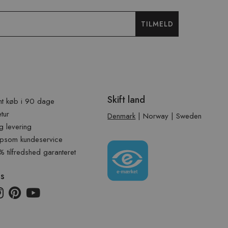
TILMELD
Skift land
t køb i 90 dage
etur
Denmark
|
Norway
|
Sweden
g levering
psom kundeservice
tilfredshed garanteret
os