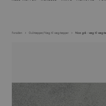
over
menu
Forsiden
Gulvtæpper/Væg til væg-tæpper
Nice grå - væg til væg-
Hop
til
slutningen
af
billedgalleriet