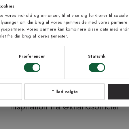
l.
 til at modtage vores tilbud,
cookies
s og nyheder.
sse vores indhold og annoncer, til at vise dig funktioner til sociale
ig muligheden for at bestille op til
oplysninger om din brug af vores hjemmeside med vores partnere 
men dette beløb refunderer vi, når
ysepartnere. Vores partnere kan kombinere disse data med andre
de). Find det rette tæppe til dig!
et fra din brug af deres tjenester.
s vilkår
lkårene og samtykker til at
eve fra Kilands
Præferencer
Statistik
LMELD MEG
NEJ TAK!
Tillad valgte
Inspiration fra @kilandsofficial