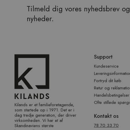
Tilmeld dig vores nyhedsbrev og 
nyheder.
Spring
Support
over
sidefod
Kundeservice
Leveringsinformatio
Fortryd dit køb
Retur og reklamatio
Handelsbetingelser
Ofte stillede spørg
Kilands er et familieforetagende,
som startede op i 1971. Det er i
dag tredje generation, der driver
Kontakt os
virksomheden. Vi har et af ​​
78 70 33 70
Skandinaviens største