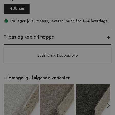
400 cm
På lager (30+ meter), leveres inden for 1–4 hverdage
Tilpas og køb dit tæppe
Bestil gratis tæppeprøve
Tilgængelig i følgende varianter
Previous
N