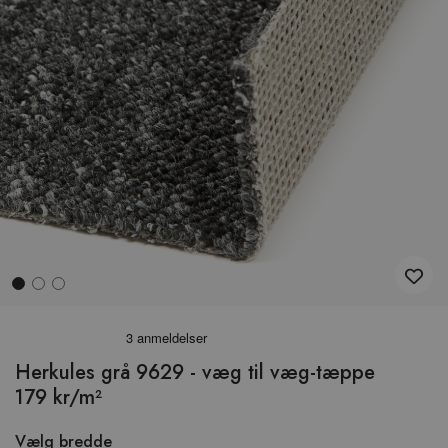
Hop
til
begyndelsen
Herkules grå 9629 - væg til væg-tæppe
af
179 kr/m²
billedgalleriet
Vælg bredde