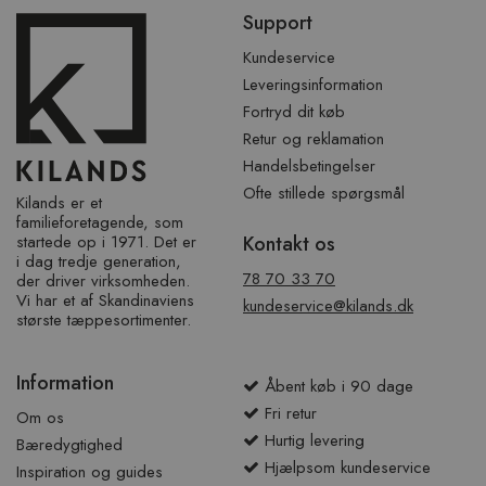
Spring
Support
over
sidefod
Kundeservice
Leveringsinformation
Fortryd dit køb
Retur og reklamation
Handelsbetingelser
Ofte stillede spørgsmål
Kilands er et
familieforetagende, som
startede op i 1971. Det er
Kontakt os
i dag tredje generation,
78 70 33 70
der driver virksomheden.
Vi har et af ​​Skandinaviens
kundeservice@kilands.dk
største tæppesortimenter.
Information
Åbent køb i 90 dage
Fri retur
Om os
Hurtig levering
Bæredygtighed
Hjælpsom kundeservice
Inspiration og guides