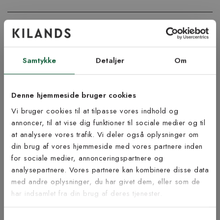
Vigtig info
Lige nu kan leveringstiden blive noget længere ved køb af tæppe
med specialmål og langettering.
Samtykke
Detaljer
Om
Tænk på at lægge fem cm ekstra til i skæresvind rundt om
tæppet hvis du skal lægge det som et væg til væg-tæppe. En
afvigelse på +/- 1-4 cm. på dine bestilte mål kan forekomme.
Denne hjemmeside bruger cookies
Vi bruger cookies til at tilpasse vores indhold og
Åbent køb og returret gælder ikke da tæppet skæres til på mål.
annoncer, til at vise dig funktioner til sociale medier og til
Bestil gratis tæppeprøve!
at analysere vores trafik. Vi deler også oplysninger om
Vil du føle på vores tæpper, før du beslutter dig? Vi tilbyder dig
Tilmeld dig vores
din brug af vores hjemmeside med vores partnere inden
muligheden for at bestille op til fem tæppeprøver helt gratis.
nyhedsbrev
for sociale medier, annonceringspartnere og
Portoen er 59 kr pr. bestilling, men dette beløb refunderer vi,
analysepartnere. Vores partnere kan kombinere disse data
når du har afgivet din ordre (ved brug af den medfølgende
rabatkode). Find det rette tæppe til dig!
med andre oplysninger, du har givet dem, eller som de
Vær blandt de første til at modtage vores tilbud,
har indsamlet fra din brug af deres tjenester.
tips og nyheder.
Samlevejledning