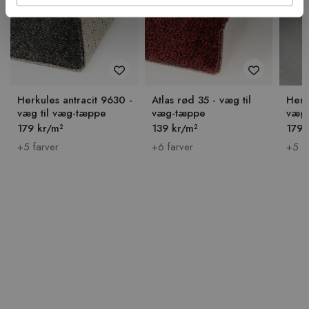
Herkules antracit 9630 -
Atlas rød 35 - væg til
Herk
væg til væg-tæppe
væg-tæppe
væg 
179 kr/m²
139 kr/m²
179 
+5 farver
+6 farver
+5 f