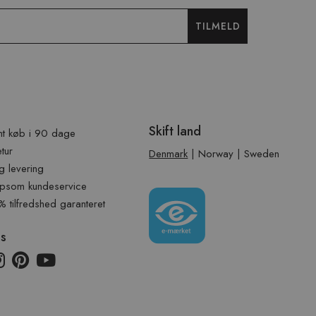
TILMELD
Skift land
t køb i 90 dage
etur
Denmark
|
Norway
|
Sweden
g levering
psom kundeservice
tilfredshed garanteret
os