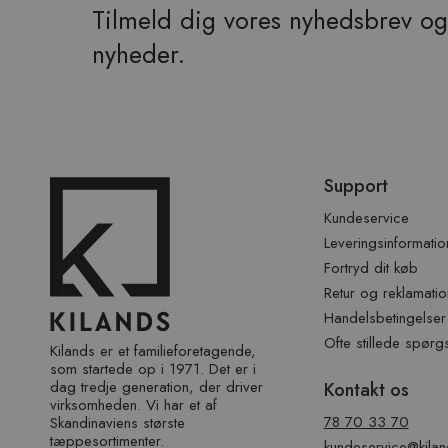
Tilmeld dig vores nyhedsbrev og 
nyheder.
Spring
Support
over
sidefod
Kundeservice
Leveringsinformatio
Fortryd dit køb
Retur og reklamatio
Handelsbetingelser
Ofte stillede spørg
Kilands er et familieforetagende,
som startede op i 1971. Det er i
dag tredje generation, der driver
Kontakt os
virksomheden. Vi har et af ​​
78 70 33 70
Skandinaviens største
tæppesortimenter.
kundeservice@kilan