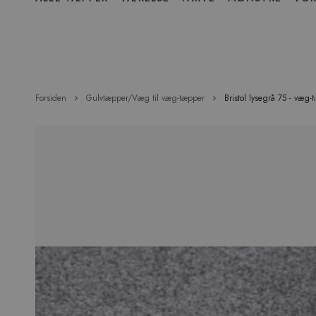
over
menu
Forsiden
Gulvtæpper/Væg til væg-tæpper
Bristol lysegrå 75 - væg-
Hop
til
slutningen
af
billedgalleriet