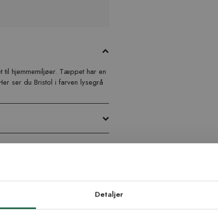
et til hjemmemiljøer. Tæppet har en
er ser du Bristol i farven lysegrå
æppe med specialmål og
d dig vores
edsbrev
ppet hvis du skal lægge det som
Detaljer
stilte mål kan forekomme.