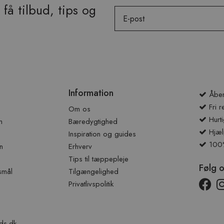
få tilbud, tips og
Email
Information
Åben
Fri r
Om os
Hurti
n
Bæredygtighed
Hjæl
Inspiration og guides
100% 
n
Erhverv
Tips til tæppepleje
Følg 
smål
Tilgængelighed
Privatlivspolitik
ds.dk