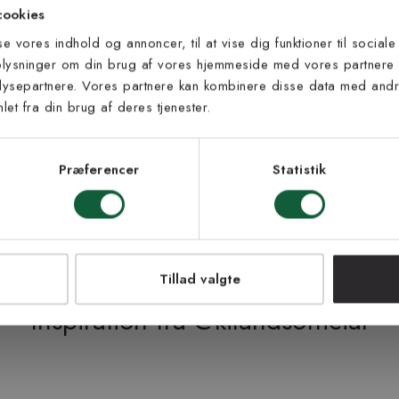
l.
 til at modtage vores tilbud,
cookies
s og nyheder.
sse vores indhold og annoncer, til at vise dig funktioner til sociale
ig muligheden for at bestille op til
oplysninger om din brug af vores hjemmeside med vores partnere 
men dette beløb refunderer vi, når
ysepartnere. Vores partnere kan kombinere disse data med andre
de). Find det rette tæppe til dig!
et fra din brug af deres tjenester.
s vilkår
lkårene og samtykker til at
eve fra Kilands
Præferencer
Statistik
LMELD MEG
NEJ TAK!
Tillad valgte
Inspiration fra @kilandsofficial