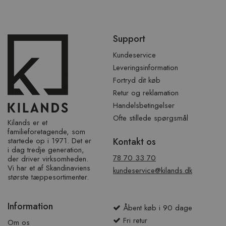
Spring
Support
over
sidefod
Kundeservice
Leveringsinformation
Fortryd dit køb
Retur og reklamation
Handelsbetingelser
Ofte stillede spørgsmål
Kilands er et
familieforetagende, som
startede op i 1971. Det er
Kontakt os
i dag tredje generation,
78 70 33 70
der driver virksomheden.
Vi har et af ​​Skandinaviens
kundeservice@kilands.dk
største tæppesortimenter.
Information
Åbent køb i 90 dage
Fri retur
Om os