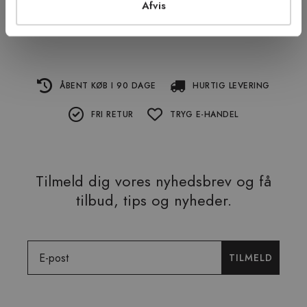
Afvis
ÅBENT KØB I 90 DAGE
HURTIG LEVERING
FRI RETUR
TRYG E-HANDEL
Tilmeld dig vores nyhedsbrev og få
tilbud, tips og nyheder.
Email
TILMELD