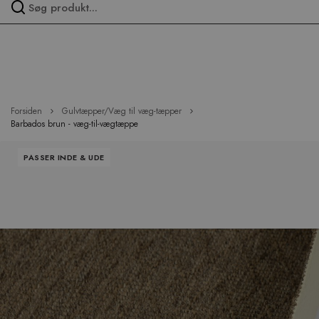
Spring
over
menu
Forsiden
Gulvtæpper/Væg til væg-tæpper
Barbados brun - væg-til-vægtæppe
Hop
PASSER INDE & UDE
til
slutningen
af
billedgalleriet