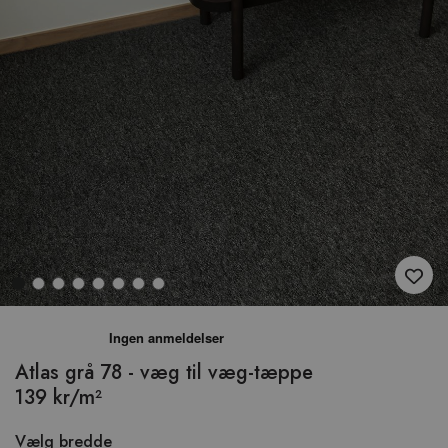
Hop
til
begyndelsen
Atlas grå 78 - væg til væg-tæppe
af
139 kr/m²
billedgalleriet
Vælg bredde