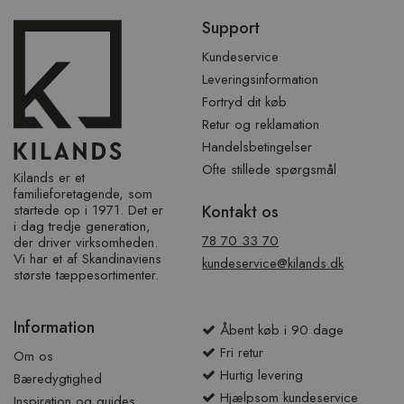
Spring
Support
over
sidefod
Kundeservice
Leveringsinformation
Fortryd dit køb
Retur og reklamation
Handelsbetingelser
Ofte stillede spørgsmål
Kilands er et
familieforetagende, som
startede op i 1971. Det er
Kontakt os
i dag tredje generation,
78 70 33 70
der driver virksomheden.
Vi har et af ​​Skandinaviens
kundeservice@kilands.dk
største tæppesortimenter.
Information
Åbent køb i 90 dage
Fri retur
Om os
Hurtig levering
Bæredygtighed
Hjælpsom kundeservice
Inspiration og guides