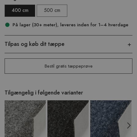
400 cm
500 cm
På lager (30+ meter), leveres inden for 1–4 hverdage
Tilpas og køb dit tæppe
Bestil gratis tæppeprøve
Tilgængelig i følgende varianter
Previous
N