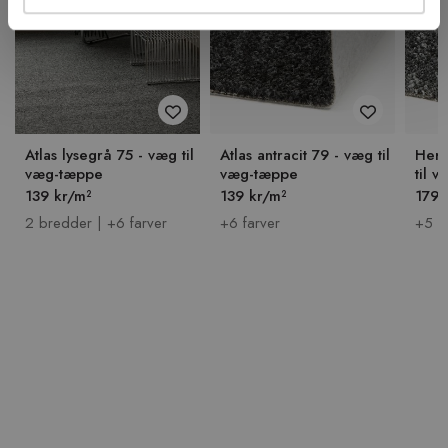
Atlas lysegrå 75 - væg til
Atlas antracit 79 - væg til
Herk
væg-tæppe
væg-tæppe
til 
139 kr/m²
139 kr/m²
179 
2 bredder | +6 farver
+6 farver
+5 f