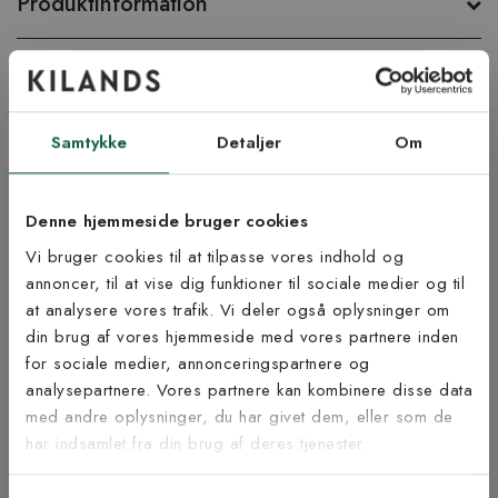
Produktinformation
Vigtig info
Lige nu kan leveringstiden blive noget længere ved køb af tæppe
med specialmål og langettering.
Samtykke
Detaljer
Om
Tænk på at lægge fem cm ekstra til i skæresvind rundt om
tæppet hvis du skal lægge det som et væg til væg-tæppe. En
Denne hjemmeside bruger cookies
afvigelse på +/- 1-4 cm. på dine bestilte mål kan forekomme.
Vi bruger cookies til at tilpasse vores indhold og
Åbent køb og returret gælder ikke da tæppet skæres til på mål.
annoncer, til at vise dig funktioner til sociale medier og til
Bestil gratis tæppeprøve!
at analysere vores trafik. Vi deler også oplysninger om
Tilmeld dig vores
Vil du føle på vores tæpper, før du beslutter dig? Vi tilbyder dig
din brug af vores hjemmeside med vores partnere inden
muligheden for at bestille op til fem tæppeprøver helt gratis.
nyhedsbrev
for sociale medier, annonceringspartnere og
Portoen er 59 kr pr. bestilling, men dette beløb refunderer vi,
analysepartnere. Vores partnere kan kombinere disse data
når du har afgivet din ordre (ved brug af den medfølgende
med andre oplysninger, du har givet dem, eller som de
rabatkode). Find det rette tæppe til dig!
Vær blandt de første til at modtage vores tilbud,
har indsamlet fra din brug af deres tjenester.
tips og nyheder.
Samlevejledning