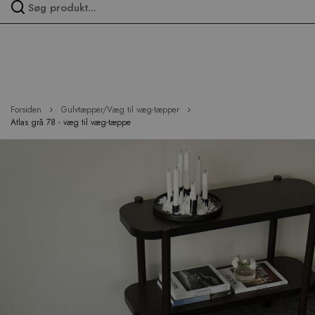
Spring
over
menu
Forsiden
Gulvtæpper/Væg til væg-tæpper
Atlas grå 78 - væg til væg-tæppe
Hop
til
slutningen
af
billedgalleriet