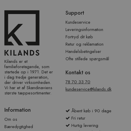
Spring
Support
over
sidefod
Kundeservice
Leveringsinformation
Fortryd dit køb
Retur og reklamation
Handelsbetingelser
Ofte stillede spørgsmål
Kilands er et
familieforetagende, som
startede op i 1971. Det er
Kontakt os
i dag tredje generation,
78 70 33 70
der driver virksomheden.
Vi har et af ​​Skandinaviens
kundeservice@kilands.dk
største tæppesortimenter.
Information
Åbent køb i 90 dage
Fri retur
Om os
Hurtig levering
Bæredygtighed