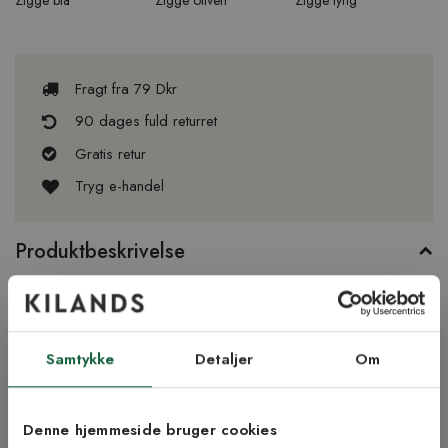
Fragt fra 79 Dkr
90 dages fuld returret
Gratis retur
Tryg e-handel
Produktbeskrivelse
Plasttæppet Zigge har et enkelt og kontrastfuldt mønster som
passer i mange miljøer. Dets tydeligt forskudte romber skaber et
behageligt mønster. Tæppet er vendbart og findes i i flere farver
Samtykke
Detaljer
Om
og størrelser. Her ser du det i farven sort.
Fotograferet i størrelse 70 x 150 cm.
Denne hjemmeside bruger cookies