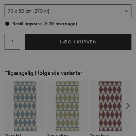
Bestillingsvare (5-10 hverdage)
LÆG I KURVEN
Tilgængelig i følgende varianter
Previous
N
Zigge blå
Zigge oliven
Zigge lyng
Zi