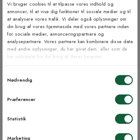
Produktinformation
Vi bruger cookies til at tilpasse vores indhold og
annoncer, til at vise dig funktioner til sociale medier og til
at analysere vores trafik. Vi deler også oplysninger om
Bæredygtighed
Tilmeld dig vores
din brug af vores hjemmeside med vores partnere inden
nyhedsbrev
for sociale medier, annonceringspartnere og
analysepartnere. Vores partnere kan kombinere disse data
med andre oplysninger, du har givet dem, eller som de
Vær blandt de første til at modtage vores tilbud,
har indsamlet fra din brug af deres tjenester.
Inspiration fra @kilandsofficial
tips og nyheder.
Samtykkevalg
E-mail
Nødvendig
Samtykke til Kilands vilkår
Jeg accepterer vilkårene og samtykker til at
LIGNENDE PRODUKTER
Præferencer
modtage nyhedsbreve fra Kilands
Statistik
TILMELD MEG
Marketing
NEJ TAK!