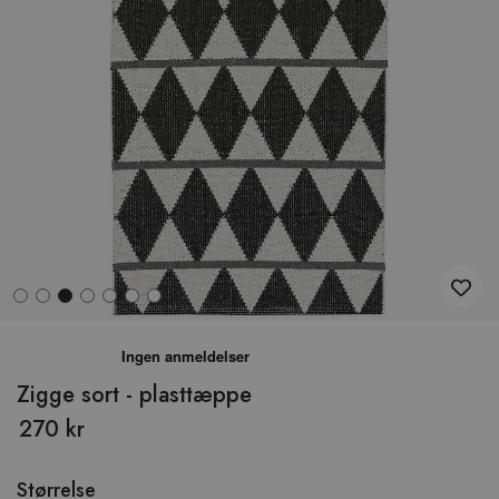
Hop
til
begyndelsen
Zigge sort - plasttæppe
af
270 kr
billedgalleriet
Størrelse