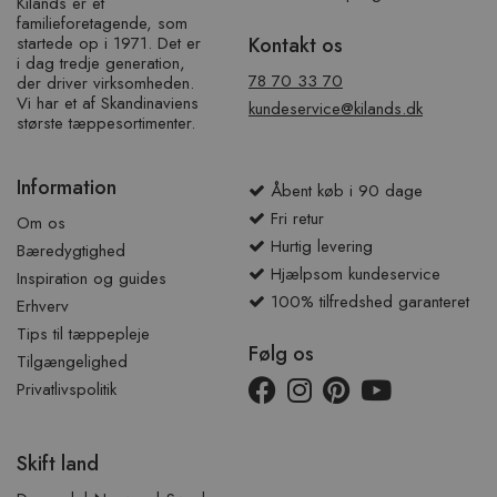
Kilands er et
familieforetagende, som
startede op i 1971. Det er
Kontakt os
i dag tredje generation,
78 70 33 70
der driver virksomheden.
Vi har et af ​​Skandinaviens
kundeservice@kilands.dk
største tæppesortimenter.
Information
Åbent køb i 90 dage
Fri retur
Om os
Hurtig levering
Bæredygtighed
Hjælpsom kundeservice
Inspiration og guides
100% tilfredshed garanteret
Erhverv
Tips til tæppepleje
Følg os
Tilgængelighed
Privatlivspolitik
Skift land