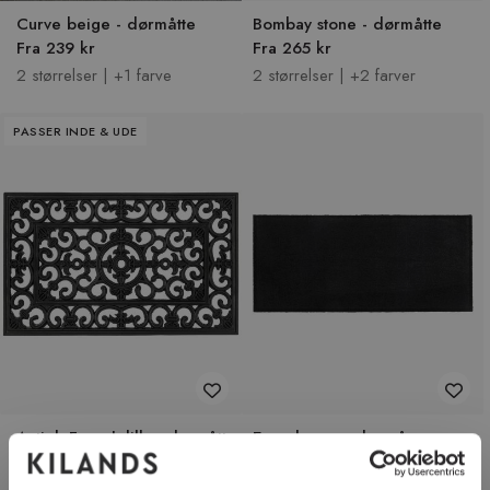
Curve beige - dørmåtte
Bombay stone - dørmåtte
Fra 239 kr
Fra 265 kr
2 størrelser | +1 farve
2 størrelser | +2 farver
PASSER INDE & UDE
Antiek French lilly - dørmåtte
Eco clean mørkegrå -
i gummi
entrémåtte
89 kr
Fra 385 kr