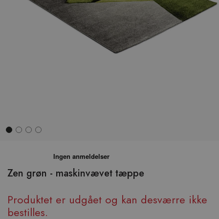
Hop
til
begyndelsen
Zen grøn - maskinvævet tæppe
af
billedgalleriet
Produktet er udgået og kan desværre ikke
bestilles.