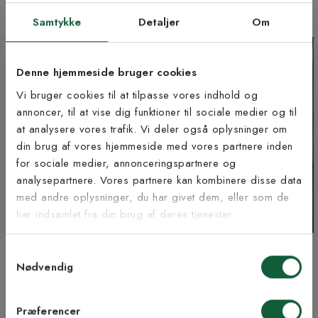
+1 farve
2 størrelser | +1 farve
Samtykke
Detaljer
Om
NYHED
PASSER INDE & UDE
Denne hjemmeside bruger cookies
Vi bruger cookies til at tilpasse vores indhold og
annoncer, til at vise dig funktioner til sociale medier og til
at analysere vores trafik. Vi deler også oplysninger om
Tilmeld dig vores
din brug af vores hjemmeside med vores partnere inden
nyhedsbrev
for sociale medier, annonceringspartnere og
analysepartnere. Vores partnere kan kombinere disse data
med andre oplysninger, du har givet dem, eller som de
Vær blandt de første til at modtage vores tilbud,
har indsamlet fra din brug af deres tjenester.
tips og nyheder.
Allmoge halvmåne - dørmåtte
Curve grå - dørmåtte
Samtykkevalg
E-mail
i gummi
Fra 239 kr
Nødvendig
Fra 109 kr
2 størrelser | +1 farve
2 størrelser | +1 farve
Samtykke til Kilands vilkår
Jeg accepterer vilkårene og samtykker til at
Præferencer