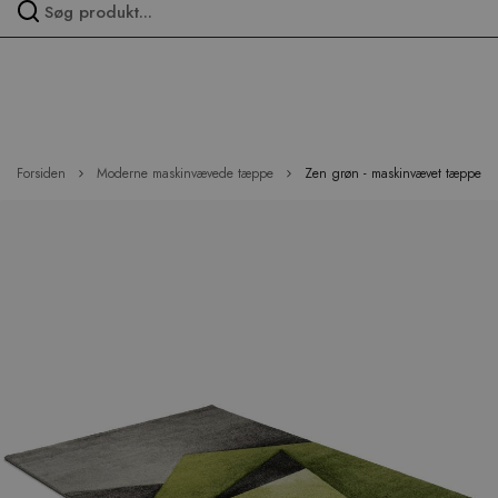
Spring
over
menu
Forsiden
Moderne maskinvævede tæppe
Zen grøn - maskinvævet tæppe
Hop
til
slutningen
af
billedgalleriet