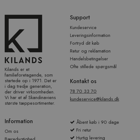
Spring
Support
over
sidefod
Kundeservice
Leveringsinformation
Fortryd dit køb
Retur og reklamation
Handelsbetingelser
Ofte stillede spørgsmål
Kilands er et
familieforetagende, som
startede op i 1971. Det er
Kontakt os
i dag tredje generation,
78 70 33 70
der driver virksomheden.
Vi har et af ​​Skandinaviens
kundeservice@kilands.dk
største tæppesortimenter.
Information
Åbent køb i 90 dage
Fri retur
Om os
Hurtig levering
Bæredygtighed