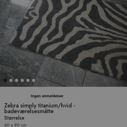
Hop
til
begyndelsen
Zebra simply titanium/hvid -
af
badeværelsesmåtte
billedgalleriet
Størrelse
60 x 90 cm