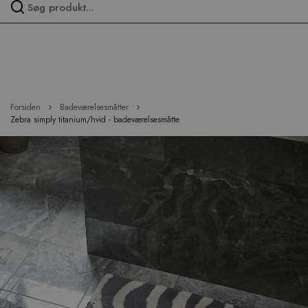
Spring
over
menu
Forsiden
Badeværelsesmåtter
Zebra simply titanium/hvid - badeværelsesmåtte
Hop
til
slutningen
af
billedgalleriet