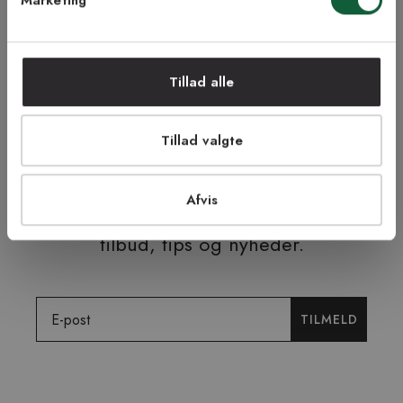
NEJ TAK!
Tillad alle
ÅBENT KØB I 90 DAGE
HURTIG LEVERING
FRI RETUR
TRYG E-HANDEL
Tillad valgte
Afvis
Tilmeld dig vores nyhedsbrev og få
tilbud, tips og nyheder.
Email
TILMELD