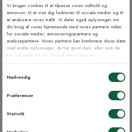
Produktinformation
Vi bruger cookies til at tilpasse vores indhold og
annoncer, til at vise dig funktioner til sociale medier og til
Bæredygtighed
at analysere vores trafik. Vi deler også oplysninger om
Tilmeld dig vores
din brug af vores hjemmeside med vores partnere inden
nyhedsbrev
for sociale medier, annonceringspartnere og
analysepartnere. Vores partnere kan kombinere disse data
med andre oplysninger, du har givet dem, eller som de
Vær blandt de første til at modtage vores tilbud,
Inspiration fra @kilandsofficial
har indsamlet fra din brug af deres tjenester.
tips og nyheder.
Samtykkevalg
E-mail
Nødvendig
Samtykke til Kilands vilkår
Jeg accepterer vilkårene og samtykker til at
Præferencer
modtage nyhedsbreve fra Kilands
Statistik
TILMELD MEG
Marketing