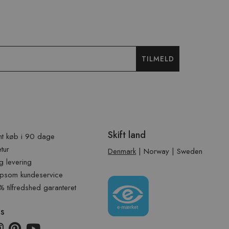
TILMELD
Skift land
t køb i 90 dage
etur
Denmark
|
Norway
|
Sweden
g levering
psom kundeservice
tilfredshed garanteret
os