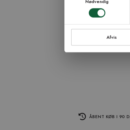
Nødvendig
TI
Afvis
ÅBENT KØB I 90 