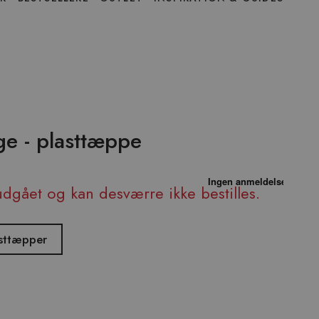
e - plasttæppe
udgået og kan desværre ikke bestilles.
asttæpper