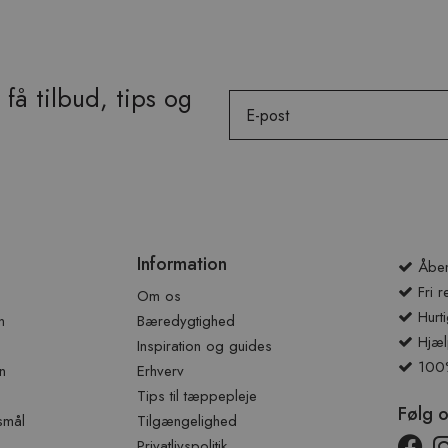
få tilbud, tips og
Email
Information
Åben
Fri r
Om os
Hurti
n
Bæredygtighed
Hjæl
Inspiration og guides
100% 
n
Erhverv
Tips til tæppepleje
Følg 
smål
Tilgængelighed
Privatlivspolitik