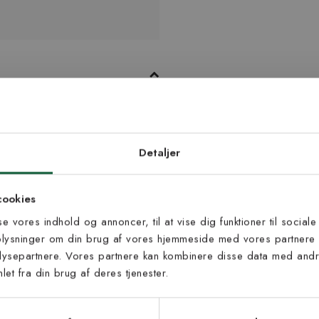
 Plasttæppet tåler fugtige miljøer
net til eksempelvis køkkenet,
d dig vores
edsbrev
Detaljer
 til at modtage vores tilbud,
cookies
s og nyheder.
sse vores indhold og annoncer, til at vise dig funktioner til sociale
oplysninger om din brug af vores hjemmeside med vores partnere 
ysepartnere. Vores partnere kan kombinere disse data med andre
et fra din brug af deres tjenester.
s vilkår
lkårene og samtykker til at
Inspiration fra @kilandsofficial
eve fra Kilands