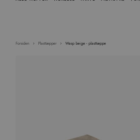
over
menu
Forsiden
Plasttæpper
Wasp beige - plasttæppe
Hop
til
slutningen
af
billedgalleriet