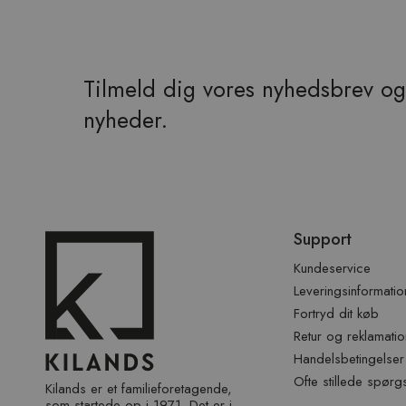
Tilmeld dig vores nyhedsbrev og 
nyheder.
Spring
Support
over
sidefod
Kundeservice
Leveringsinformatio
Fortryd dit køb
Retur og reklamatio
Handelsbetingelser
Ofte stillede spørg
Kilands er et familieforetagende,
som startede op i 1971. Det er i