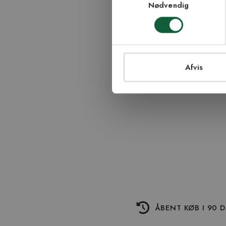
Nødvendig
TI
Afvis
ÅBENT KØB I 90 