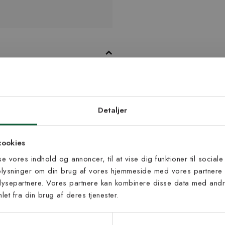
 at det ligger stabilt på gulvet.
e rent. Wales har et grafisk
d dig vores
arven antracit.
edsbrev
Detaljer
 til at modtage vores tilbud,
cookies
s og nyheder.
sse vores indhold og annoncer, til at vise dig funktioner til sociale
oplysninger om din brug af vores hjemmeside med vores partnere 
ysepartnere. Vores partnere kan kombinere disse data med andre
et fra din brug af deres tjenester.
s vilkår
lkårene og samtykker til at
eve fra Kilands
Inspiration fra @kilandsofficial