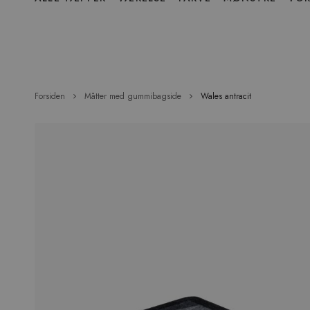
over
menu
Forsiden
Måtter med gummibagside
Wales antracit
Hop
til
slutningen
af
billedgalleriet