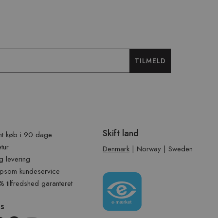
TILMELD
Skift land
t køb i 90 dage
etur
Denmark
|
Norway
|
Sweden
g levering
psom kundeservice
tilfredshed garanteret
os