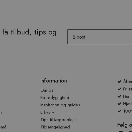
få tilbud, tips og
Email
Information
Åben
Fri r
Om os
Hurti
n
Bæredygtighed
Hjæl
Inspiration og guides
100% 
n
Erhverv
Tips til tæppepleje
Følg 
smål
Tilgængelighed