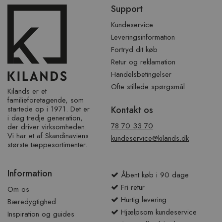
Spring
Support
over
sidefod
Kundeservice
Leveringsinformation
Fortryd dit køb
Retur og reklamation
Handelsbetingelser
Ofte stillede spørgsmål
Kilands er et
familieforetagende, som
startede op i 1971. Det er
Kontakt os
i dag tredje generation,
78 70 33 70
der driver virksomheden.
Vi har et af ​​Skandinaviens
kundeservice@kilands.dk
største tæppesortimenter.
Information
Åbent køb i 90 dage
Fri retur
Om os
Hurtig levering
Bæredygtighed
Hjælpsom kundeservice
Inspiration og guides