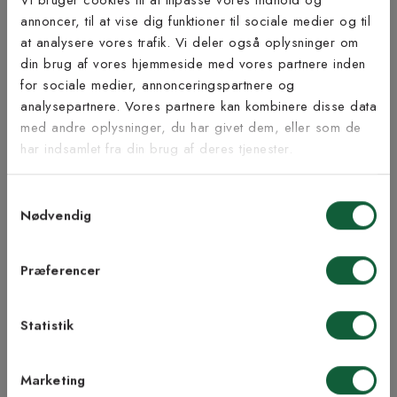
Vi bruger cookies til at tilpasse vores indhold og
Bæredygtighed
annoncer, til at vise dig funktioner til sociale medier og til
at analysere vores trafik. Vi deler også oplysninger om
Tilmeld dig vores
din brug af vores hjemmeside med vores partnere inden
nyhedsbrev
for sociale medier, annonceringspartnere og
analysepartnere. Vores partnere kan kombinere disse data
med andre oplysninger, du har givet dem, eller som de
Inspiration fra @kilandsofficial
Vær blandt de første til at modtage vores tilbud,
har indsamlet fra din brug af deres tjenester.
tips og nyheder.
Samtykkevalg
E-mail
Nødvendig
Samtykke til Kilands vilkår
Jeg accepterer vilkårene og samtykker til at
Præferencer
modtage nyhedsbreve fra Kilands
Statistik
TILMELD MEG
Marketing
NEJ TAK!