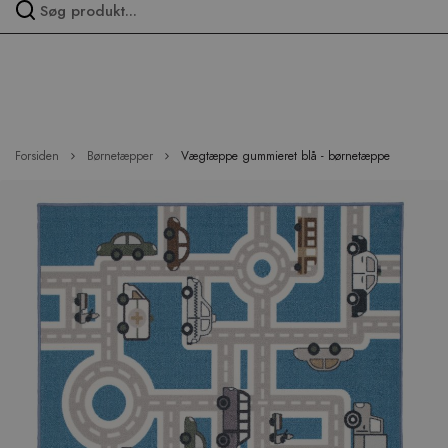
Spring
over
menu
Forsiden
Børnetæpper
Vægtæppe gummieret blå - børnetæppe
Hop
til
slutningen
af
billedgalleriet