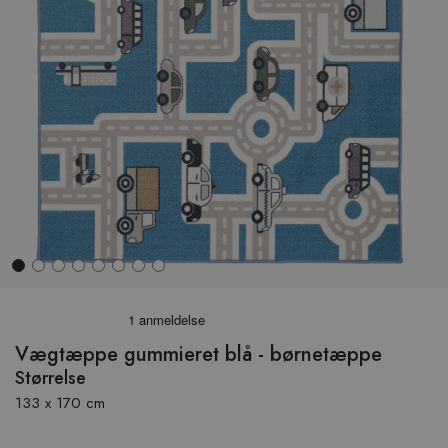
Hop
til
begyndelsen
Vægtæppe gummieret blå - børnetæppe
af
Størrelse
billedgalleriet
133 x 170 cm