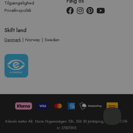
Følg os
Tilgængelighed
Privatlivspolitik
Skift land
Denmark
|
Norway
|
Sweden
Kilands mattor AB. Norra Stigamovägen 10h, 556 50 Jönköping, Sweden. CVR-
nr 37007595