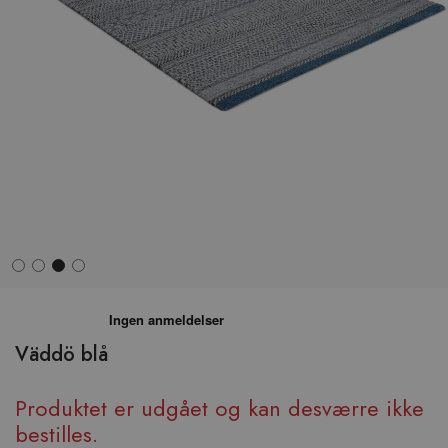
Hop
til
begyndelsen
Väddö blå
af
billedgalleriet
Produktet er udgået og kan desværre ikke
bestilles.