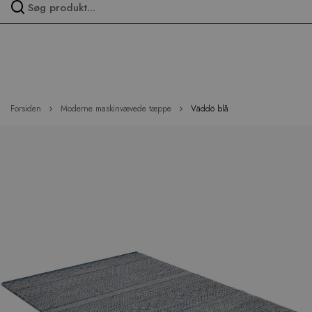
Spring
over
menu
Forsiden
Moderne maskinvævede tæppe
Väddö blå
Hop
til
slutningen
af
billedgalleriet