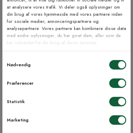
at analysere vores trafik. Vi deler også oplysninger om
Tilmeld dig vores
din brug af vores hjemmeside med vores partnere inden
nyhedsbrev
for sociale medier, annonceringspartnere og
Inspiration fra @kilandsofficial
analysepartnere. Vores partnere kan kombinere disse data
med andre oplysninger, du har givet dem, eller som de
Vær blandt de første til at modtage vores tilbud,
har indsamlet fra din brug af deres tjenester.
tips og nyheder.
Samtykkevalg
E-mail
Nødvendig
Samtykke til Kilands vilkår
Jeg accepterer vilkårene og samtykker til at
Præferencer
modtage nyhedsbreve fra Kilands
Statistik
TILMELD MEG
Marketing
NEJ TAK!