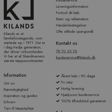
Kundeservice
Leveringsinformation
Fortryd dit køb
Retur og reklamation
Handelsbetingelser
Ofte stillede spørgsmål
Kilands er et
familieforetagende, som
startede op i 1971. Det er
Kontakt os
i dag tredje generation,
78 70 33 70
der driver virksomheden.
Vi har et af ​​Skandinaviens
kundeservice@kilands.dk
største tæppesortimenter.
Information
Åbent køb i 90 dage
Fri retur
Om os
Hurtig levering
Bæredygtighed
Hjælpsom kundeservice
Inspiration og guides
100% tilfredshed garanteret
Erhverv
Tips til tæppepleje