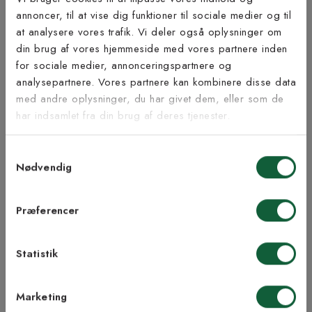
Bæredygtighed
annoncer, til at vise dig funktioner til sociale medier og til
at analysere vores trafik. Vi deler også oplysninger om
Tilmeld dig vores
din brug af vores hjemmeside med vores partnere inden
nyhedsbrev
for sociale medier, annonceringspartnere og
analysepartnere. Vores partnere kan kombinere disse data
Inspiration fra @kilandsofficial
med andre oplysninger, du har givet dem, eller som de
Vær blandt de første til at modtage vores tilbud,
har indsamlet fra din brug af deres tjenester.
tips og nyheder.
Samtykkevalg
E-mail
Nødvendig
Samtykke til Kilands vilkår
Jeg accepterer vilkårene og samtykker til at
Præferencer
modtage nyhedsbreve fra Kilands
Statistik
TILMELD MEG
Marketing
NEJ TAK!