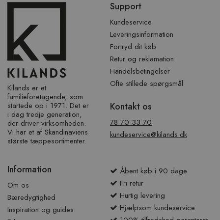
Support
over
sidefod
Kundeservice
Leveringsinformation
Fortryd dit køb
Retur og reklamation
Handelsbetingelser
Ofte stillede spørgsmål
Kilands er et
familieforetagende, som
startede op i 1971. Det er
Kontakt os
i dag tredje generation,
78 70 33 70
der driver virksomheden.
Vi har et af ​​Skandinaviens
kundeservice@kilands.dk
største tæppesortimenter.
Information
Åbent køb i 90 dage
Fri retur
Om os
Hurtig levering
Bæredygtighed
Hjælpsom kundeservice
Inspiration og guides
100% tilfredshed garanteret