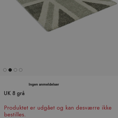
Hop
til
begyndelsen
UK 8 grå
af
billedgalleriet
Produktet er udgået og kan desværre ikke
bestilles.