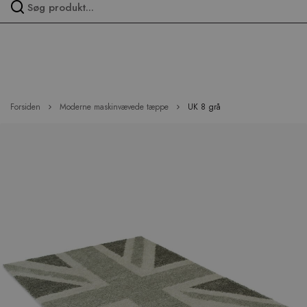
Spring
over
menu
Forsiden
Moderne maskinvævede tæppe
UK 8 grå
Hop
til
slutningen
af
billedgalleriet