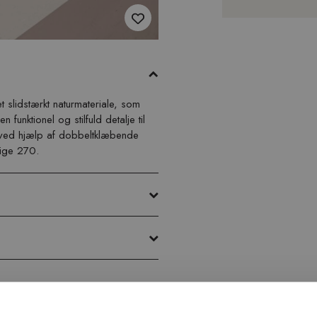
t slidstærkt naturmateriale, som
unktionel og stilfuld detalje til
t ved hjælp af dobbeltklæbende
eige 270.