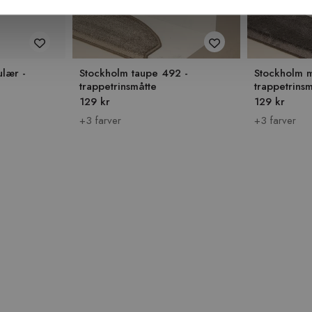
lær -
Stockholm taupe 492 -
Stockholm 
trappetrinsmåtte
trappetrins
129 kr
129 kr
+3 farver
+3 farver