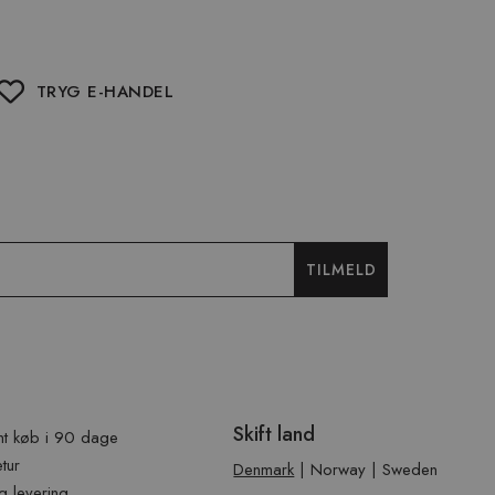
TRYG E-HANDEL
TILMELD
Skift land
t køb i 90 dage
etur
Denmark
|
Norway
|
Sweden
g levering