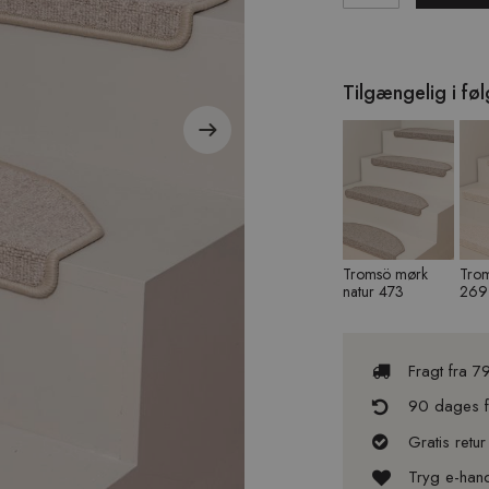
Tilgængelig i fø
Tromsö mørk
Trom
natur 473
269
Fragt fra 7
90 dages fu
Gratis retur
Tryg e-han