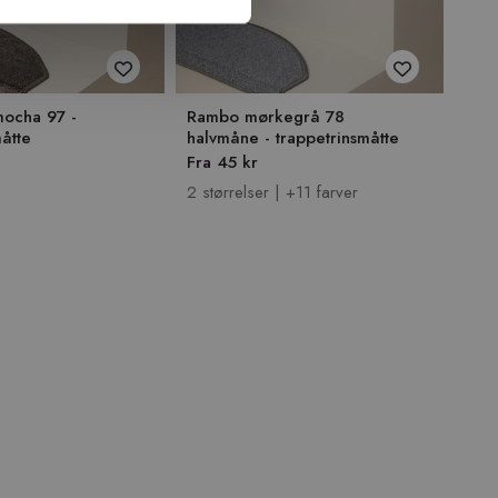
mocha 97 -
Rambo mørkegrå 78
Ram
måtte
halvmåne - trappetrinsmåtte
trap
Fra 45 kr
75 k
2 størrelser | +11 farver
+11 