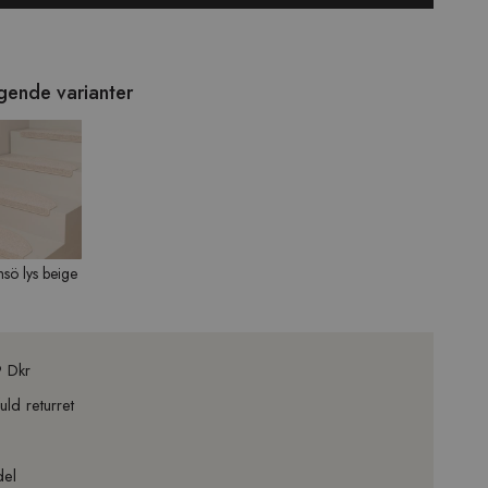
lgende varianter
sö lys beige
9 Dkr
ld returret
del