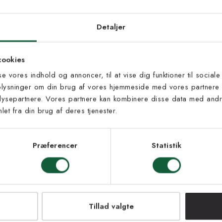
Inspiration fra @kilandsofficial
d dig vores
edsbrev
Detaljer
 til at modtage vores tilbud,
cookies
s og nyheder.
sse vores indhold og annoncer, til at vise dig funktioner til sociale
oplysninger om din brug af vores hjemmeside med vores partnere 
ysepartnere. Vores partnere kan kombinere disse data med andre
et fra din brug af deres tjenester.
s vilkår
lkårene og samtykker til at
eve fra Kilands
Præferencer
Statistik
LMELD MEG
NEJ TAK!
Tillad valgte