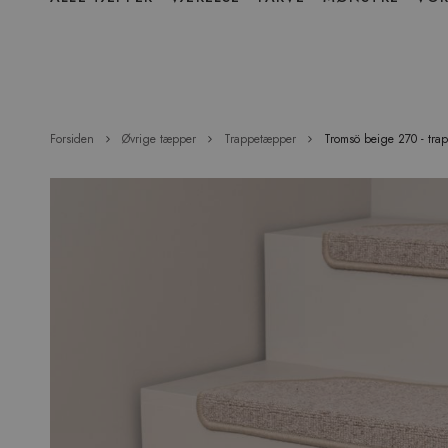
over
menu
Forsiden
Øvrige tæpper
Trappetæpper
Tromsö beige 270 - trap
Hop
til
slutningen
af
billedgalleriet