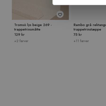
Tromsö lys beige 269 -
Rambo grå rektangu
trappetrinsmåtte
trappetrinstæppe
129 kr
75 kr
+2 farver
+11 farver