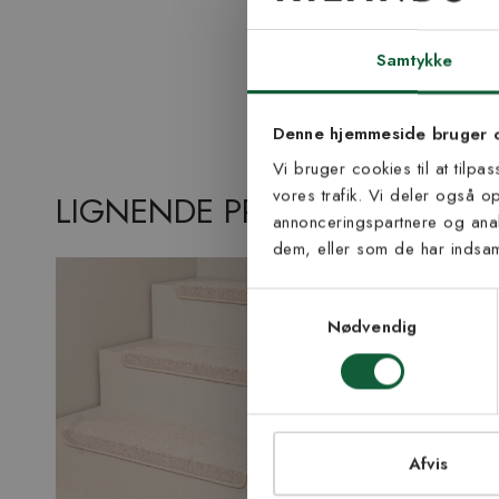
Tilmel
nyh
Samtykke
Vær blandt de første
Denne hjemmeside bruger 
tip
Vi bruger cookies til at tilpa
vores trafik. Vi deler også 
E-mail
LIGNENDE PRODUKTER
annonceringspartnere og anal
dem, eller som de har indsaml
Samtykke til Kiland
Jeg accepterer vi
Samtykkevalg
modtage nyhedsbr
Nødvendig
TI
Afvis