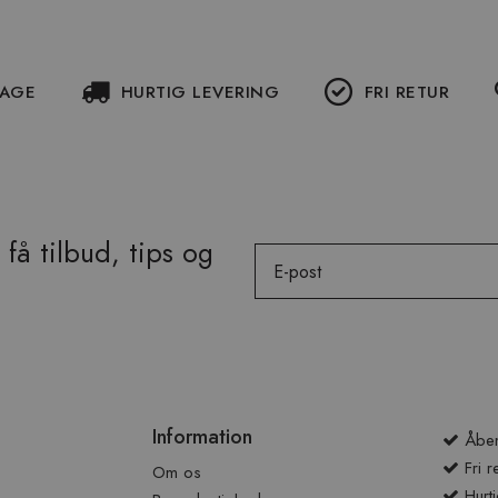
DAGE
HURTIG LEVERING
FRI RETUR
få tilbud, tips og
Email
Information
Åben
Fri r
Om os
Hurti