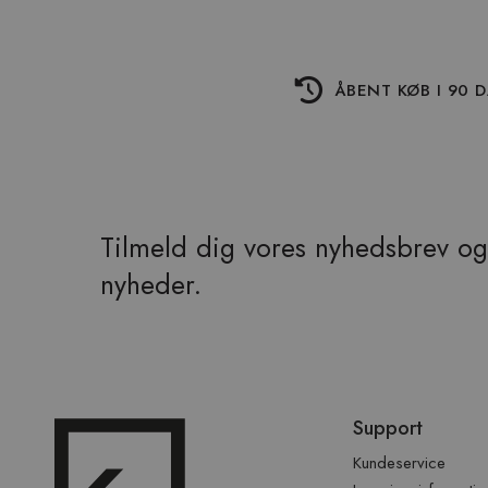
ÅBENT KØB I 90 
Tilmeld dig vores nyhedsbrev og 
nyheder.
Spring
Support
over
sidefod
Kundeservice