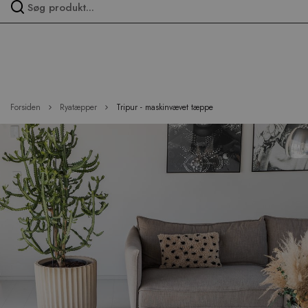
Spring
over
menu
Forsiden
Ryatæpper
Tripur - maskinvævet tæppe
Hop
til
slutningen
af
billedgalleriet