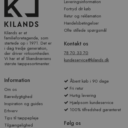
Leveringsinformation
Fortryd dit køb
Retur og reklamation
Handelsbetingelser
Ofte stillede spørgsmål
Kilands er et
familieforetagende, som
startede op i 1971. Det er
Kontakt os
i dag tredje generation,
78 70 33 70
der driver virksomheden.
Vi har et af ​​Skandinaviens
kundeservice@kilands.dk
største tæppesortimenter.
Information
Åbent køb i 90 dage
Fri retur
Om os
Hurtig levering
Bæredygtighed
Hjælpsom kundeservice
Inspiration og guides
100% tilfredshed garanteret
Erhverv
Tips til tæppepleje
Følg os
Tilgængelighed