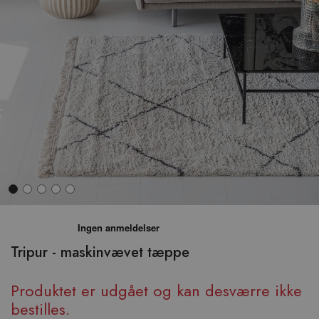
Hop
til
begyndelsen
Tripur - maskinvævet tæppe
af
billedgalleriet
Produktet er udgået og kan desværre ikke
bestilles.