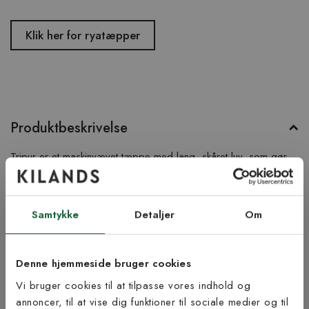
Klik her for ryatæpper
Produktbeskrivelse
Tripur er et maskinvævet tæppe med lang, skåret luv, som gør
tæppet blødt og skønt. Tæppet har et mønster, som minder om
mønstrene i klassiske berberrya-tæpper, og det afsluttes med en
dekorativ frynse langs de korte sider.
Samtykke
Detaljer
Om
Produktinformation
Denne hjemmeside bruger cookies
Bæredygtighed
Vi bruger cookies til at tilpasse vores indhold og
annoncer, til at vise dig funktioner til sociale medier og til