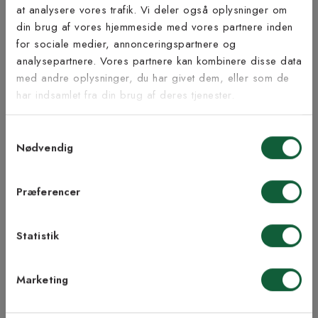
at analysere vores trafik. Vi deler også oplysninger om
Tilmeld dig vores
din brug af vores hjemmeside med vores partnere inden
nyhedsbrev
for sociale medier, annonceringspartnere og
Inspiration fra @kilandsofficial
analysepartnere. Vores partnere kan kombinere disse data
med andre oplysninger, du har givet dem, eller som de
Vær blandt de første til at modtage vores tilbud,
har indsamlet fra din brug af deres tjenester.
tips og nyheder.
Samtykkevalg
E-mail
Nødvendig
Samtykke til Kilands vilkår
Jeg accepterer vilkårene og samtykker til at
Præferencer
modtage nyhedsbreve fra Kilands
Statistik
TILMELD MEG
Marketing
NEJ TAK!
ÅBENT KØB I 90 DAGE
HURTIG LEVERING