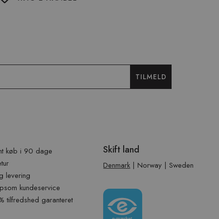
TILMELD
Skift land
t køb i 90 dage
etur
Denmark
|
Norway
|
Sweden
g levering
psom kundeservice
tilfredshed garanteret