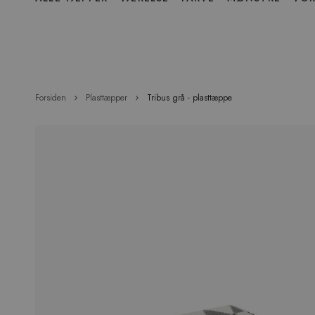
over
menu
Forsiden
Plasttæpper
Tribus grå - plasttæppe
Hop
til
slutningen
af
billedgalleriet