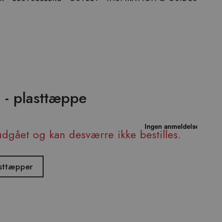
å - plasttæppe
udgået og kan desværre ikke bestilles.
asttæpper