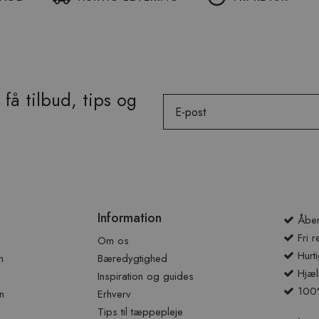
få tilbud, tips og
Email
Information
Åben
Fri r
Om os
Hurti
n
Bæredygtighed
Hjæl
Inspiration og guides
100% 
n
Erhverv
Tips til tæppepleje