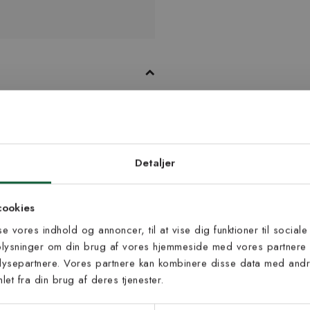
on. Tæppet er fremstillet i Sverige
 plasten, er fremstillet i Sverige.
d dig vores
edsbrev
Detaljer
 til at modtage vores tilbud,
cookies
s og nyheder.
sse vores indhold og annoncer, til at vise dig funktioner til sociale
oplysninger om din brug af vores hjemmeside med vores partnere 
ysepartnere. Vores partnere kan kombinere disse data med andre
et fra din brug af deres tjenester.
s vilkår
lkårene og samtykker til at