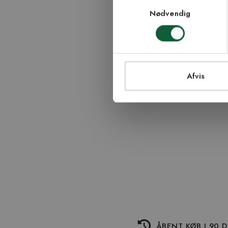
Samtykkevalg
modtage nyhedsbr
Nødvendig
TI
Afvis
ÅBENT KØB I 90 