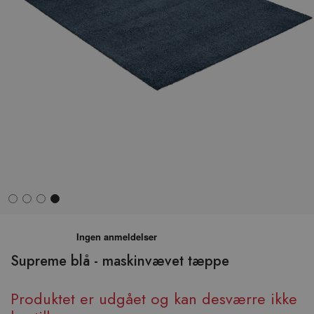
Hop
til
begyndelsen
Supreme blå - maskinvævet tæppe
af
billedgalleriet
Produktet er udgået og kan desværre ikke