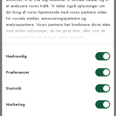
at analysere vores trafik. Vi deler også oplysninger om
Tilmeld dig vores
din brug af vores hjemmeside med vores partnere inden
nyhedsbrev
for sociale medier, annonceringspartnere og
Inspiration fra @kilandsofficial
analysepartnere. Vores partnere kan kombinere disse data
med andre oplysninger, du har givet dem, eller som de
Vær blandt de første til at modtage vores tilbud,
har indsamlet fra din brug af deres tjenester.
tips og nyheder.
Samtykkevalg
E-mail
Nødvendig
Samtykke til Kilands vilkår
Jeg accepterer vilkårene og samtykker til at
Præferencer
modtage nyhedsbreve fra Kilands
Statistik
TILMELD MEG
Marketing
NEJ TAK!