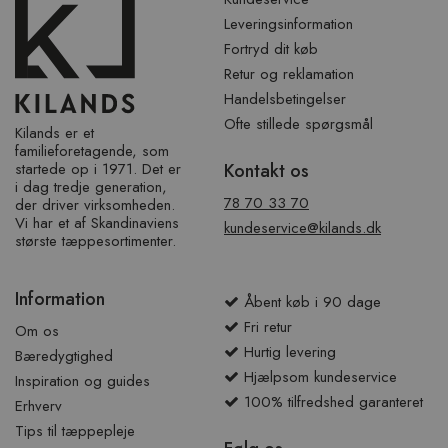
Leveringsinformation
Fortryd dit køb
Retur og reklamation
Handelsbetingelser
Ofte stillede spørgsmål
Kilands er et
familieforetagende, som
startede op i 1971. Det er
Kontakt os
i dag tredje generation,
78 70 33 70
der driver virksomheden.
Vi har et af ​​Skandinaviens
kundeservice@kilands.dk
største tæppesortimenter.
Information
Åbent køb i 90 dage
Fri retur
Om os
Hurtig levering
Bæredygtighed
Hjælpsom kundeservice
Inspiration og guides
100% tilfredshed garanteret
Erhverv
Tips til tæppepleje