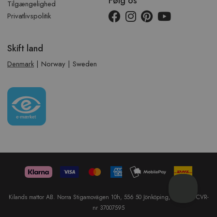
Følg os
Tilgængelighed
Privatlivspolitik
Skift land
Denmark
|
Norway
|
Sweden
Kilands mattor AB. Norra Stigamovägen 10h, 556 50 Jönköping, Sweden. CVR-
nr 37007595