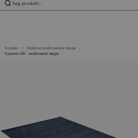
Spring
over
menu
Forsiden
Moderne maskinvævede tæppe
Supreme blå - maskinvævet tæppe
Hop
til
slutningen
af
billedgalleriet