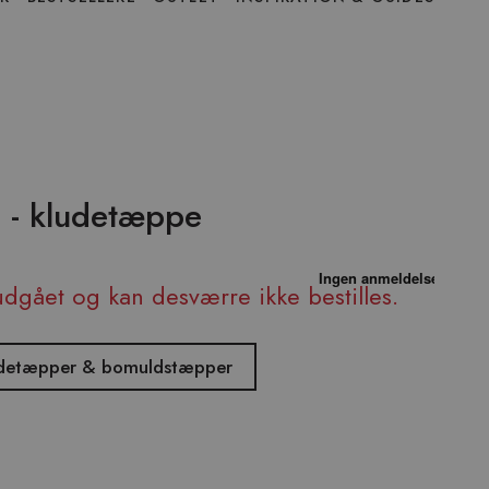
å - kludetæppe
udgået og kan desværre ikke bestilles.
kludetæpper & bomuldstæpper