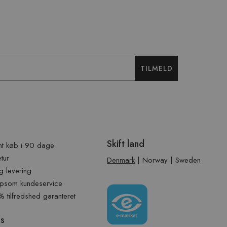
TILMELD
Skift land
t køb i 90 dage
etur
Denmark
|
Norway
|
Sweden
g levering
psom kundeservice
tilfredshed garanteret
os