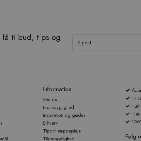
få tilbud, tips og
Email
Information
Åben
Fri r
Om os
Hurti
n
Bæredygtighed
Hjæl
Inspiration og guides
100% 
n
Erhverv
Tips til tæppepleje
Følg 
smål
Tilgængelighed