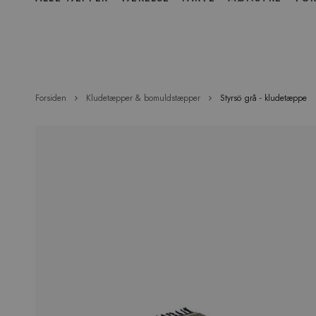
over
menu
Forsiden
Kludetæpper & bomuldstæpper
Styrsö grå - kludetæppe
Hop
til
slutningen
af
billedgalleriet