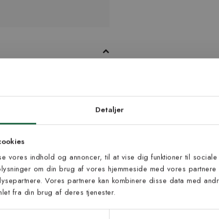
 farven grå. Tæppet findes i flere
re, firkantede tæpper.
d dig vores
edsbrev
Detaljer
 til at modtage vores tilbud,
cookies
s og nyheder.
sse vores indhold og annoncer, til at vise dig funktioner til sociale
oplysninger om din brug af vores hjemmeside med vores partnere 
ysepartnere. Vores partnere kan kombinere disse data med andre
et fra din brug af deres tjenester.
s vilkår
lkårene og samtykker til at
eve fra Kilands