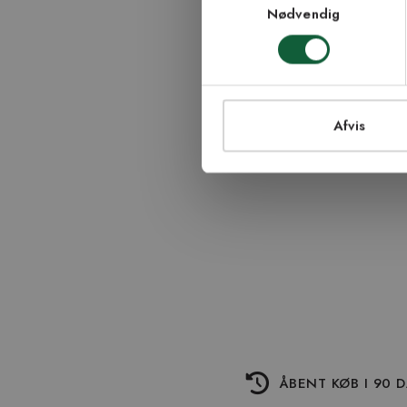
Nødvendig
TI
Afvis
ÅBENT KØB I 90 