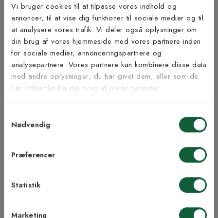
Produktinformation
Vi bruger cookies til at tilpasse vores indhold og
annoncer, til at vise dig funktioner til sociale medier og til
at analysere vores trafik. Vi deler også oplysninger om
Bæredygtighed
Tilmeld dig vores
din brug af vores hjemmeside med vores partnere inden
nyhedsbrev
for sociale medier, annonceringspartnere og
analysepartnere. Vores partnere kan kombinere disse data
med andre oplysninger, du har givet dem, eller som de
Vær blandt de første til at modtage vores tilbud,
har indsamlet fra din brug af deres tjenester.
Inspiration fra @kilandsofficial
tips og nyheder.
Samtykkevalg
E-mail
Nødvendig
Samtykke til Kilands vilkår
Jeg accepterer vilkårene og samtykker til at
LIGNENDE PRODUKTER
Præferencer
modtage nyhedsbreve fra Kilands
Statistik
TILMELD MEG
Marketing
NEJ TAK!