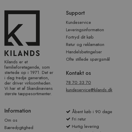
Spring
Support
over
sidefod
Kundeservice
Leveringsinformation
Fortryd dit køb
Retur og reklamation
Handelsbetingelser
Ofte stillede spørgsmål
Kilands er et
familieforetagende, som
startede op i 1971. Det er
Kontakt os
i dag tredje generation,
78 70 33 70
der driver virksomheden.
Vi har et af ​​Skandinaviens
kundeservice@kilands.dk
største tæppesortimenter.
Information
Åbent køb i 90 dage
Fri retur
Om os
Hurtig levering
Bæredygtighed