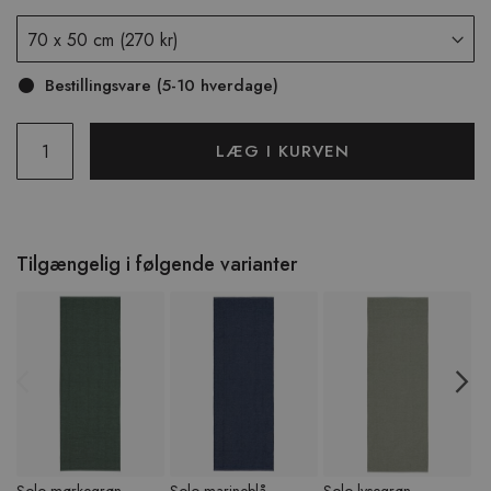
Bestillingsvare (5-10 hverdage)
LÆG I KURVEN
Tilgængelig i følgende varianter
Previous
N
Solo mørkegrøn
Solo marineblå
Solo lysegrøn
S