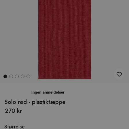
Hop
til
begyndelsen
Solo rød - plastiktæppe
af
270 kr
billedgalleriet
Størrelse