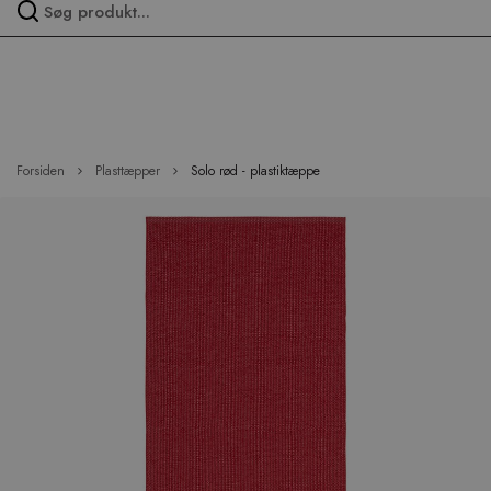
Spring
over
menu
Forsiden
Plasttæpper
Solo rød - plastiktæppe
Hop
til
slutningen
af
billedgalleriet