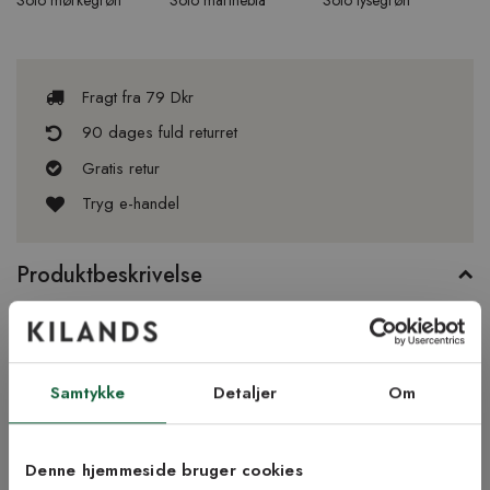
Fragt fra 79 Dkr
90 dages fuld returret
Gratis retur
Tryg e-handel
Produktbeskrivelse
Solo er et ensfarvet, svenskfremstillet plastiktæppe fra
Horredsmattan. Tæppet er vendbart og kan således ligge med
begge sider opad. Solo fås i flere flotte farver. Her ser du Solo
Samtykke
Detaljer
Om
i farven rød.
Fotograferet i størrelse 70 x 150 cm.
Denne hjemmeside bruger cookies