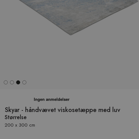
Hop
til
begyndelsen
Skyar - håndvævet viskosetæppe med luv
af
Størrelse
billedgalleriet
200 x 300 cm