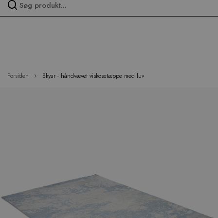
Spring
over
menu
Forsiden
Skyar - håndvævet viskosetæppe med luv
Hop
til
slutningen
af
billedgalleriet