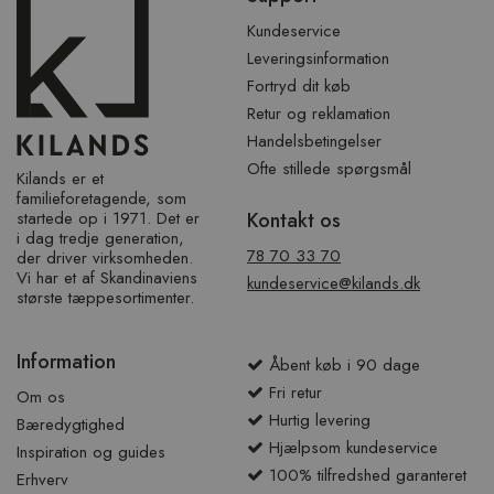
over
sidefod
Kundeservice
Leveringsinformation
Fortryd dit køb
Retur og reklamation
Handelsbetingelser
Ofte stillede spørgsmål
Kilands er et
familieforetagende, som
startede op i 1971. Det er
Kontakt os
i dag tredje generation,
78 70 33 70
der driver virksomheden.
Vi har et af ​​Skandinaviens
kundeservice@kilands.dk
største tæppesortimenter.
Information
Åbent køb i 90 dage
Fri retur
Om os
Hurtig levering
Bæredygtighed
Hjælpsom kundeservice
Inspiration og guides
100% tilfredshed garanteret
Erhverv