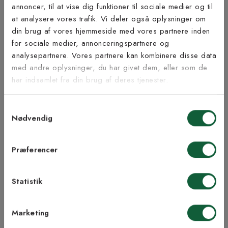
Bæredygtighed
annoncer, til at vise dig funktioner til sociale medier og til
at analysere vores trafik. Vi deler også oplysninger om
Tilmeld dig vores
din brug af vores hjemmeside med vores partnere inden
nyhedsbrev
for sociale medier, annonceringspartnere og
analysepartnere. Vores partnere kan kombinere disse data
Inspiration fra @kilandsofficial
med andre oplysninger, du har givet dem, eller som de
Vær blandt de første til at modtage vores tilbud,
har indsamlet fra din brug af deres tjenester.
tips og nyheder.
Samtykkevalg
E-mail
Nødvendig
Samtykke til Kilands vilkår
Jeg accepterer vilkårene og samtykker til at
Præferencer
modtage nyhedsbreve fra Kilands
Statistik
TILMELD MEG
Marketing
NEJ TAK!