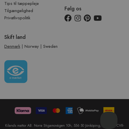
Tips til tæppepleje
Følg os
Tilgængelighed
Privatlivspolitik
Skift land
Denmark
|
Norway
|
Sweden
Kilands mattor AB. Norra Stigamovägen 10h, 556 50 Jönköping, Sweden. CVR-