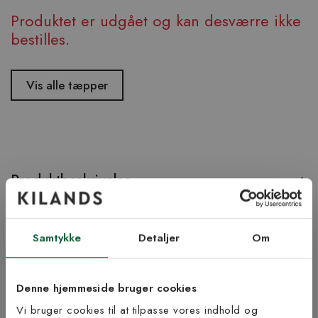
Produktet er udgået og kan desværre ikke
bestilles.
Vis alle tæpper
Produktbeskrivelse
Skyar er et håndvævet viskosetæppe i en vidunderlig tæt og fin
kvalitet med et mønster der ligner en himmel med tynde, hvide
Samtykke
Detaljer
Om
skyer. På samme tid et lækkert og elegant tæppe!
Produktinformation
Denne hjemmeside bruger cookies
Vi bruger cookies til at tilpasse vores indhold og