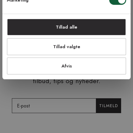
Marketing
NEJ TAK!
Tillad alle
ÅBENT KØB I 90 DAGE
HURTIG LEVERING
FRI RETUR
TRYG E-HANDEL
Tillad valgte
Afvis
Tilmeld dig vores nyhedsbrev og få
tilbud, tips og nyheder.
Email
TILMELD