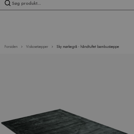
Spring
over
menu
Forsiden
Viskosetæpper
Sky mørkegrå - håndtuftet bambustæppe
Hop
til
slutningen
af
billedgalleriet