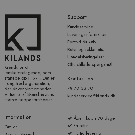
Spring
Support
over
sidefod
Kundeservice
Leveringsinformation
Fortryd dit køb
Retur og reklamation
Handelsbetingelser
Ofte stillede spørgsmål
Kilands er et
familieforetagende, som
startede op i 1971. Det er
Kontakt os
i dag tredje generation,
78 70 33 70
der driver virksomheden.
Vi har et af ​​Skandinaviens
kundeservice@kilands.dk
største tæppesortimenter.
Information
Åbent køb i 90 dage
Fri retur
Om os
Hurtig levering
Bæredygtighed