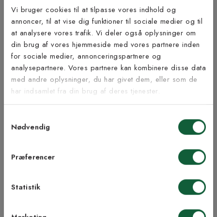
Produktinformation
Vi bruger cookies til at tilpasse vores indhold og
annoncer, til at vise dig funktioner til sociale medier og til
Bæredygtighed
at analysere vores trafik. Vi deler også oplysninger om
Tilmeld dig vores
din brug af vores hjemmeside med vores partnere inden
nyhedsbrev
for sociale medier, annonceringspartnere og
analysepartnere. Vores partnere kan kombinere disse data
med andre oplysninger, du har givet dem, eller som de
Vær blandt de første til at modtage vores tilbud,
Inspiration fra @kilandsofficial
har indsamlet fra din brug af deres tjenester.
tips og nyheder.
Samtykkevalg
E-mail
Nødvendig
Samtykke til Kilands vilkår
Jeg accepterer vilkårene og samtykker til at
Præferencer
modtage nyhedsbreve fra Kilands
Statistik
TILMELD MEG