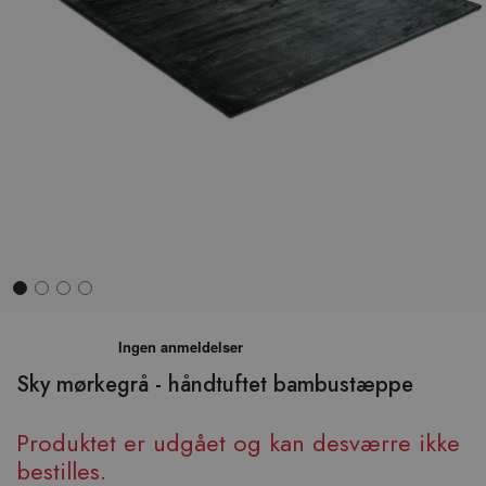
Hop
til
begyndelsen
Sky mørkegrå - håndtuftet bambustæppe
af
billedgalleriet
Produktet er udgået og kan desværre ikke
bestilles.