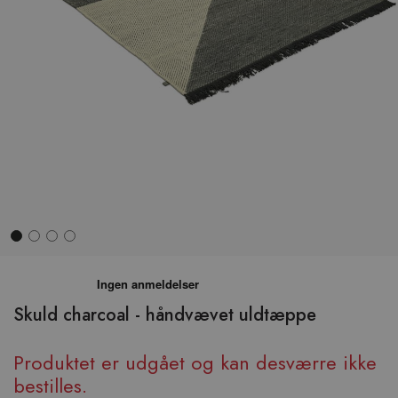
Hop
til
begyndelsen
Skuld charcoal - håndvævet uldtæppe
af
billedgalleriet
Produktet er udgået og kan desværre ikke
bestilles.