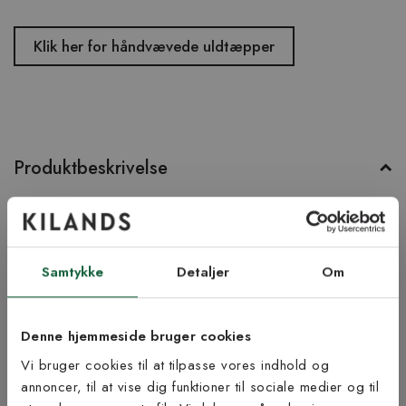
Klik her for håndvævede uldtæpper
Produktbeskrivelse
Skuld er et håndvævet uldtæppe fra danske Linie Design. Det har
et grafisk mønster i varme og smukke, jordnære farver samt en
flot frynse langs kortsiderne. Her er Skuld i farven charcoal.
Samtykke
Detaljer
Om
Produktinformation
Denne hjemmeside bruger cookies
Bæredygtighed
Vi bruger cookies til at tilpasse vores indhold og
annoncer, til at vise dig funktioner til sociale medier og til