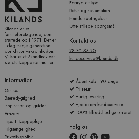
Fortryd dit køb
Retur og reklamation
Handelsbetingelser
Ofte stillede spørgsmål
Kilands er et
familieforetagende, som
startede op i 1971. Det er
Kontakt os
i dag tredje generation,
78 70 33 70
der driver virksomheden.
Vi har et af ​​Skandinaviens
kundeservice@kilands.dk
største tæppesortimenter.
Information
Åbent køb i 90 dage
Fri retur
Om os
Hurtig levering
Bæredygtighed
Hjælpsom kundeservice
Inspiration og guides
100% tilfredshed garanteret
Erhverv
Tips til tæppepleje
Følg os
Tilgængelighed
Privatlivspolitik