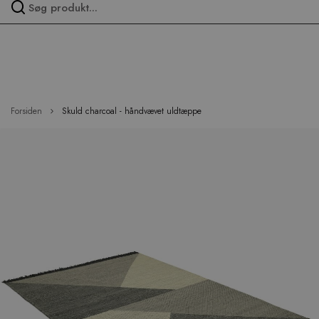
Spring
over
menu
Forsiden
Skuld charcoal - håndvævet uldtæppe
Hop
til
slutningen
af
billedgalleriet