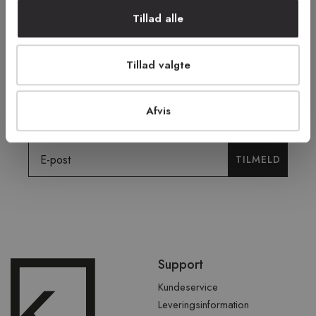
FRI RETUR
TRYG E-HANDEL
Tillad alle
Tillad valgte
Tilmeld dig vores nyhedsbrev og få
tilbud, tips og nyheder.
Afvis
Email
TILMELD
Spring
Support
over
sidefod
Kundeservice
Leveringsinformation