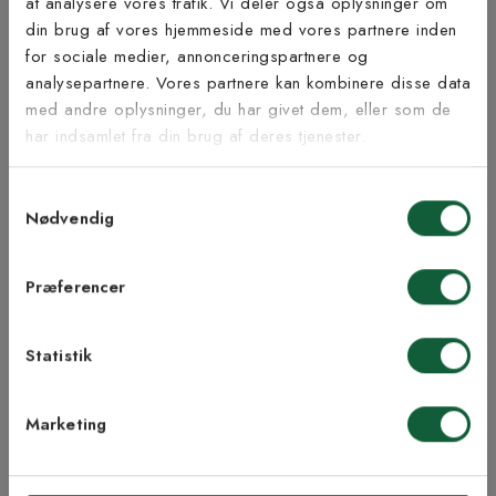
at analysere vores trafik. Vi deler også oplysninger om
Tilmeld dig vores
din brug af vores hjemmeside med vores partnere inden
nyhedsbrev
for sociale medier, annonceringspartnere og
Inspiration fra @kilandsofficial
analysepartnere. Vores partnere kan kombinere disse data
med andre oplysninger, du har givet dem, eller som de
Vær blandt de første til at modtage vores tilbud,
har indsamlet fra din brug af deres tjenester.
tips og nyheder.
Samtykkevalg
E-mail
Nødvendig
Samtykke til Kilands vilkår
Jeg accepterer vilkårene og samtykker til at
Præferencer
modtage nyhedsbreve fra Kilands
Statistik
TILMELD MEG
Marketing
NEJ TAK!
ÅBENT KØB I 90 DAGE
HURTIG LEVERING