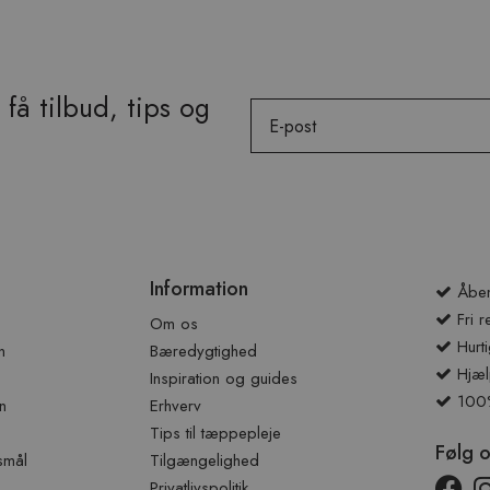
få tilbud, tips og
Email
Information
Åben
Fri r
Om os
Hurti
n
Bæredygtighed
Hjæl
Inspiration og guides
100% 
n
Erhverv
Tips til tæppepleje
Følg 
smål
Tilgængelighed
Privatlivspolitik