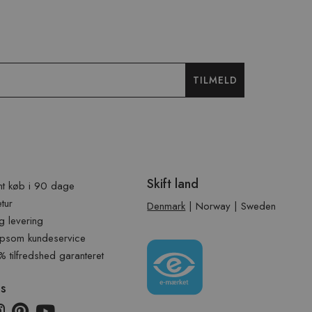
TILMELD
Skift land
t køb i 90 dage
etur
Denmark
|
Norway
|
Sweden
g levering
psom kundeservice
tilfredshed garanteret
os