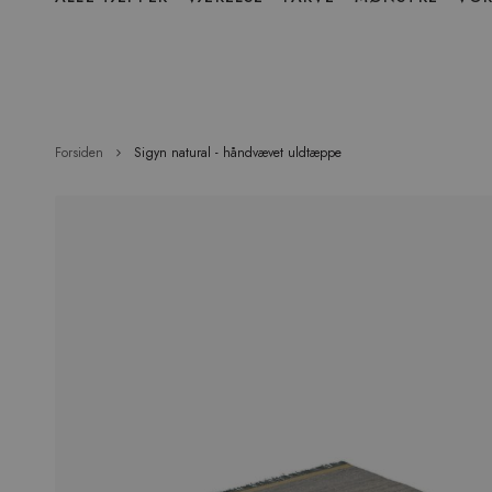
over
menu
Forsiden
Sigyn natural - håndvævet uldtæppe
Hop
til
slutningen
af
billedgalleriet