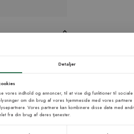
uld er slidstærkt, hyggeligt og
n skinnende overflade. Sigyn er
d dig vores
 Her er Sigyn i farven natural.
edsbrev
Detaljer
 til at modtage vores tilbud,
cookies
s og nyheder.
sse vores indhold og annoncer, til at vise dig funktioner til sociale
oplysninger om din brug af vores hjemmeside med vores partnere 
ysepartnere. Vores partnere kan kombinere disse data med andre
et fra din brug af deres tjenester.
s vilkår
lkårene og samtykker til at
Inspiration fra @kilandsofficial
eve fra Kilands