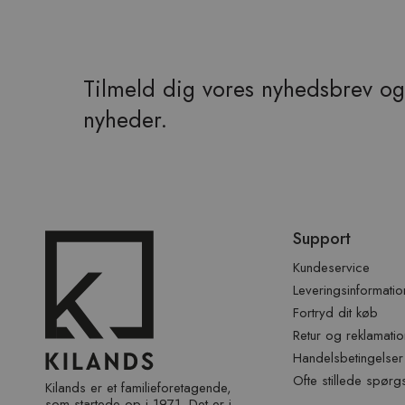
Tilmeld dig vores nyhedsbrev og 
nyheder.
Spring
Support
over
sidefod
Kundeservice
Leveringsinformatio
Fortryd dit køb
Retur og reklamatio
Handelsbetingelser
Ofte stillede spørg
Kilands er et familieforetagende,
som startede op i 1971. Det er i