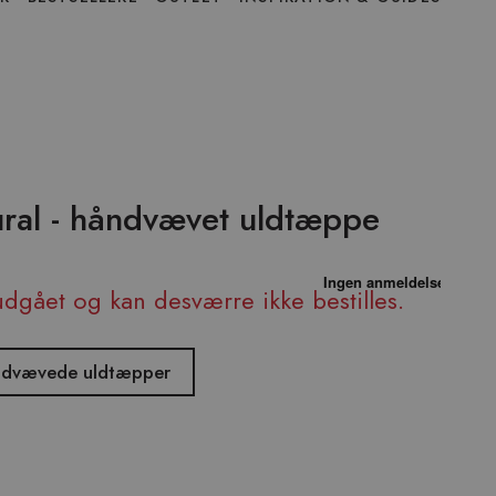
ural - håndvævet uldtæppe
udgået og kan desværre ikke bestilles.
håndvævede uldtæpper