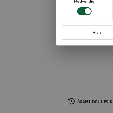
Nødvendig
TI
Afvis
ÅBENT KØB I 90 