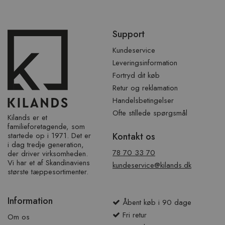
Spring
Support
over
sidefod
Kundeservice
Leveringsinformation
Fortryd dit køb
Retur og reklamation
Handelsbetingelser
Ofte stillede spørgsmål
Kilands er et
familieforetagende, som
startede op i 1971. Det er
Kontakt os
i dag tredje generation,
78 70 33 70
der driver virksomheden.
Vi har et af ​​Skandinaviens
kundeservice@kilands.dk
største tæppesortimenter.
Information
Åbent køb i 90 dage
Fri retur
Om os