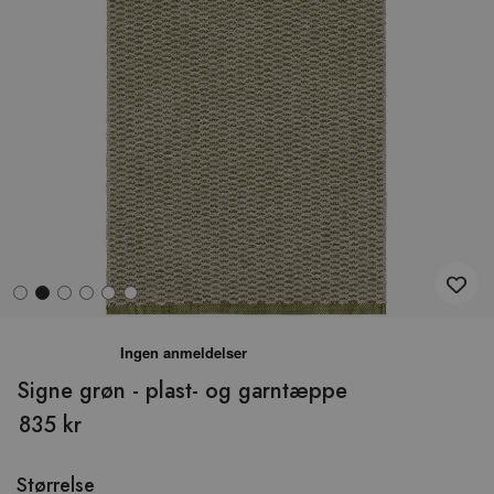
Hop
til
begyndelsen
Signe grøn - plast- og garntæppe
af
835 kr
billedgalleriet
Størrelse