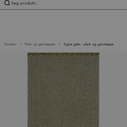
Spring
over
menu
Forsiden
Plast- og garntæpper
Signe grøn - plast- og garntæppe
Hop
til
slutningen
af
billedgalleriet