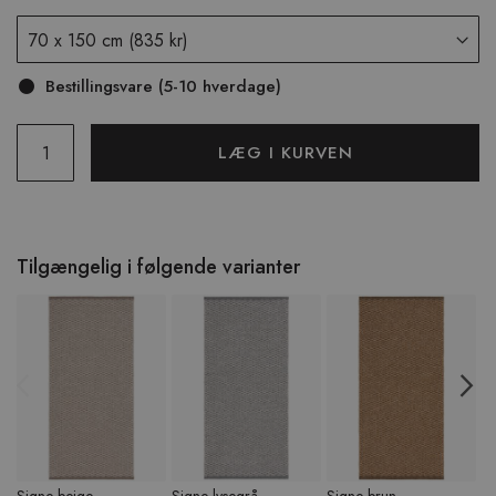
Bestillingsvare (5-10 hverdage)
LÆG I KURVEN
Tilgængelig i følgende varianter
Previous
N
Signe beige
Signe lysegrå
Signe brun
Si