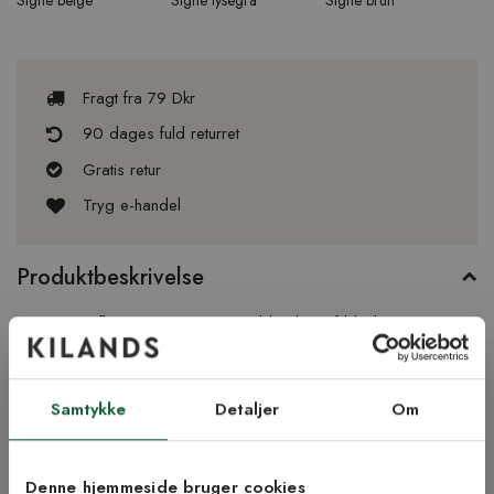
Fragt fra 79 Dkr
90 dages fuld returret
Gratis retur
Tryg e-handel
Produktbeskrivelse
Signe er et flot tæppe, vævet i en blanding af blødt
bomuldsgarn og slidstærkt plastgarn, som er fremstillet i Sverige.
Tæppet er af høj kvalitet og har en lang levetid. Det har et
diskret mønster, der dannes i stoffet i mødet mellem plast- og
Samtykke
Detaljer
Om
bomuldsgarn, men tæppet opfattes som ensfarvet, da
farvenuancerne i garnet ligger tæt på hinanden. Her er Signe i
farven grøn.
Denne hjemmeside bruger cookies