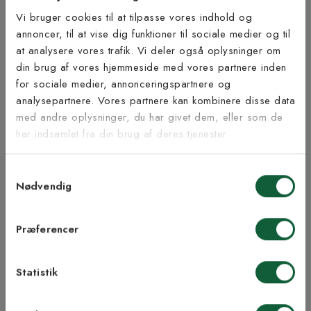
Produktinformation
Vi bruger cookies til at tilpasse vores indhold og
annoncer, til at vise dig funktioner til sociale medier og til
at analysere vores trafik. Vi deler også oplysninger om
Tilmeld dig vores
Bæredygtighed
din brug af vores hjemmeside med vores partnere inden
nyhedsbrev
for sociale medier, annonceringspartnere og
analysepartnere. Vores partnere kan kombinere disse data
med andre oplysninger, du har givet dem, eller som de
Vær blandt de første til at modtage vores tilbud,
har indsamlet fra din brug af deres tjenester.
tips og nyheder.
Inspiration fra @kilandsofficial
Samtykkevalg
E-mail
Nødvendig
Samtykke til Kilands vilkår
Jeg accepterer vilkårene og samtykker til at
Præferencer
LIGNENDE PRODUKTER
modtage nyhedsbreve fra Kilands
Statistik
TILMELD MEG