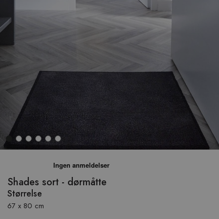
Hop
til
begyndelsen
Shades sort - dørmåtte
af
Størrelse
billedgalleriet
67 x 80 cm