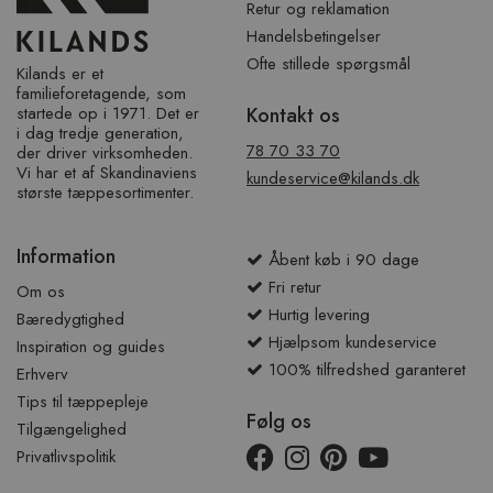
Retur og reklamation
Handelsbetingelser
Ofte stillede spørgsmål
Kilands er et
familieforetagende, som
startede op i 1971. Det er
Kontakt os
i dag tredje generation,
78 70 33 70
der driver virksomheden.
Vi har et af ​​Skandinaviens
kundeservice@kilands.dk
største tæppesortimenter.
Information
Åbent køb i 90 dage
Fri retur
Om os
Hurtig levering
Bæredygtighed
Hjælpsom kundeservice
Inspiration og guides
100% tilfredshed garanteret
Erhverv
Tips til tæppepleje
Følg os
Tilgængelighed
Privatlivspolitik