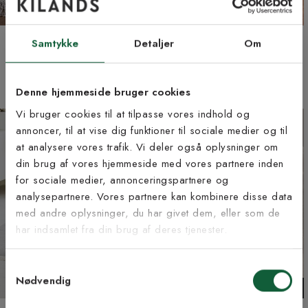
Hestra blå - håndvævet
Hestra natur - håndvævet
Samtykke
Detaljer
Om
uldtæppe
uldtæppe
Fra 370 kr
Fra 370 kr
8 størrelser | +8 farver
8 størrelser | +8 farver
Denne hjemmeside bruger cookies
Vi bruger cookies til at tilpasse vores indhold og
annoncer, til at vise dig funktioner til sociale medier og til
at analysere vores trafik. Vi deler også oplysninger om
Tilmeld dig vores
din brug af vores hjemmeside med vores partnere inden
nyhedsbrev
for sociale medier, annonceringspartnere og
analysepartnere. Vores partnere kan kombinere disse data
med andre oplysninger, du har givet dem, eller som de
Vær blandt de første til at modtage vores tilbud,
har indsamlet fra din brug af deres tjenester.
tips og nyheder.
Samtykkevalg
E-mail
Nødvendig
IKKE PÅ LAGER