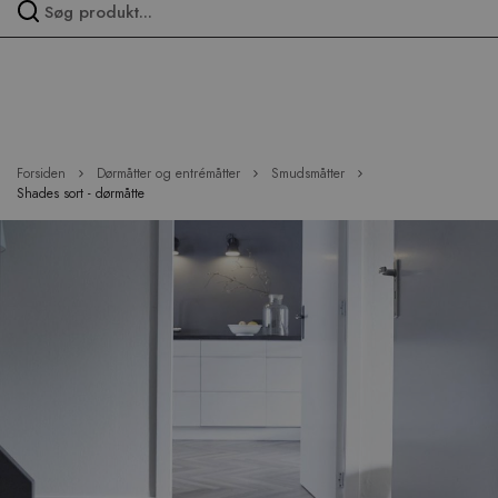
Spring
over
menu
Forsiden
Dørmåtter og entrémåtter
Smudsmåtter
Shades sort - dørmåtte
Hop
til
slutningen
af
billedgalleriet