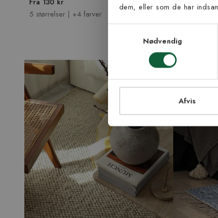
Fra 130 kr
Fra 145 kr
dem, eller som de har indsaml
5 størrelser | +4 farver
2 størrelser 
Samtykke til Kiland
Jeg accepterer vi
Samtykkevalg
modtage nyhedsbr
Nødvendig
TI
Afvis