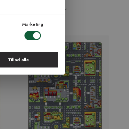
Fra 189 kr
6 størrelser | +11 farver
Marketing
Tillad alle