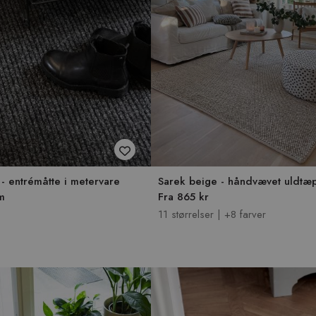
 - entrémåtte i metervare
Sarek beige - håndvævet uldtæ
m
Fra 865 kr
11 størrelser | +8 farver