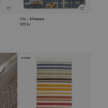
City - biltæppe
325 kr
NYHED