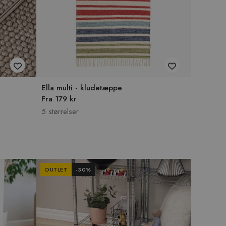
Ella multi - kludetæppe
Fra 179 kr
5 størrelser
OUTLET
-
30
%