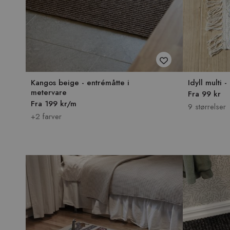
Kangos beige - entrémåtte i
Idyll multi 
metervare
Fra 99 kr
Fra 199 kr/m
9 størrelser
+2 farver