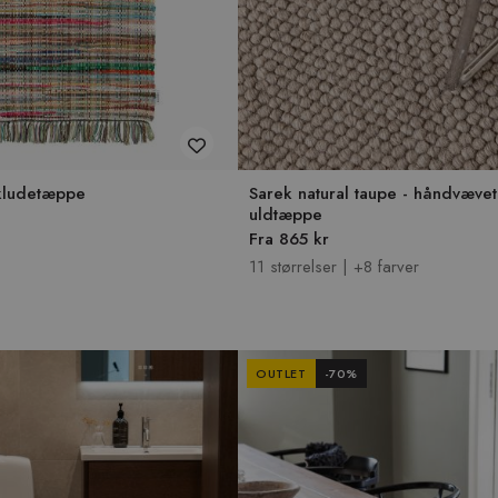
- kludetæppe
Sarek natural taupe - håndvævet
uldtæppe
Fra 865 kr
11 størrelser | +8 farver
OUTLET
-
70
%