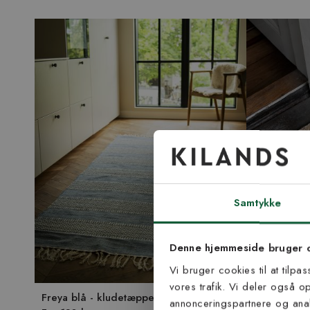
Tilmel
nyh
Samtykke
Vær blandt de første
Denne hjemmeside bruger 
tip
Vi bruger cookies til at tilpa
vores trafik. Vi deler også 
E-mail
Freya blå - kludetæppe
Kerala halv
annonceringspartnere og anal