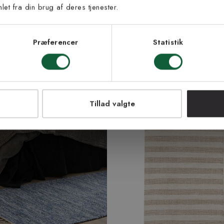
metervare
et fra din brug af deres tjenester.
Fra 299 kr/m
| +3 farver
s vilkår
lkårene og samtykker til at
2 bredder | +3 farver
eve fra Kilands
Præferencer
Statistik
LMELD MEG
NEJ TAK!
Tillad valgte