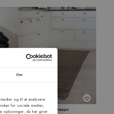
Om
 medier og til at analysere
inden for sociale medier,
Smickra brun - kludetæppe
 oplysninger, du har givet