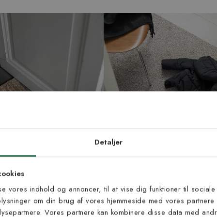
d dig vores
edsbrev
Detaljer
 til at modtage vores tilbud,
cookies
s og nyheder.
sse vores indhold og annoncer, til at vise dig funktioner til sociale
oplysninger om din brug af vores hjemmeside med vores partnere 
måne - dørmåtte i jute
Aquastop beige - entrémåtte i
ysepartnere. Vores partnere kan kombinere disse data med andre