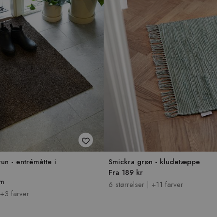
un - entrémåtte i
Smickra grøn - kludetæppe
Fra 189 kr
/m
6 størrelser | +11 farver
+3 farver