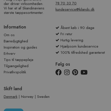
78 70 33 70
der driver virksomheden.
Vi har et af ​​Skandinaviens
kundeservice@kilands.dk
største tæppesortimenter.
Information
Åbent køb i 90 dage
Fri retur
Om os
Hurtig levering
Bæredygtighed
Hjælpsom kundeservice
Inspiration og guides
100% tilfredshed garanteret
Erhverv
Tips til tæppepleje
Følg os
Tilgængelighed
Privatlivspolitik
Skift land
Denmark
|
Norway
|
Sweden