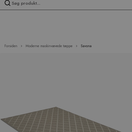
Spring
over
menu
Forsiden
Moderne maskinvævede tæppe
Savona
Hop
til
slutningen
af
billedgalleriet