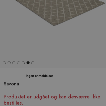
Hop
til
begyndelsen
Savona
af
billedgalleriet
Produktet er udgået og kan desværre ikke
bestilles.