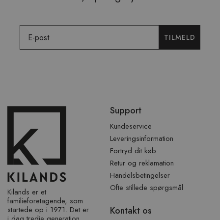
Email
TILMELD
Spring
Support
over
sidefod
Kundeservice
Leveringsinformation
Fortryd dit køb
Retur og reklamation
Handelsbetingelser
Ofte stillede spørgsmål
Kilands er et
familieforetagende, som
startede op i 1971. Det er
Kontakt os
i dag tredje generation,