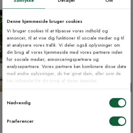
Samtykke
Detaljer
Om
Denne hjemmeside bruger cookies
Vi bruger cookies til at tilpasse vores indhold og
annoncer, til at vise dig funktioner til sociale medier og til
at analysere vores trafik. Vi deler også oplysninger om
Tilmeld dig vores
din brug af vores hjemmeside med vores partnere inden
nyhedsbrev
for sociale medier, annonceringspartnere og
analysepartnere. Vores partnere kan kombinere disse data
med andre oplysninger, du har givet dem, eller som de
Vær blandt de første til at modtage vores tilbud,
har indsamlet fra din brug af deres tjenester.
tips og nyheder.
IKKE PÅ LAGER
Samtykkevalg
E-mail
Stripy grå - dørmåtte
Arktis sølv - entrétæppe
Nødvendig
Fra 169 kr
Fra 365 kr
2 størrelser | +2 farver
3 størrelser | +4 farver
Samtykke til Kilands vilkår
Jeg accepterer vilkårene og samtykker til at
Præferencer
modtage nyhedsbreve fra Kilands