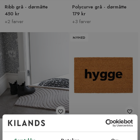
Ribb grå - dørmåtte
Polycurve grå - dørmåtte
450 kr
179 kr
+2 farver
+3 farver
NYHED
Field grå - dørmåtte
Hygge - dørmåtte i kokos
Fra 319 kr
129 kr
+1 farve