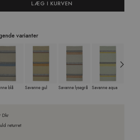
LÆG I KURVEN
lgende varianter
Nex
nne blå
Savanne gul
Savanne lysegrå
Savanne aqua
Savann
mørkeg
9 Dkr
ld returret