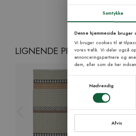
Tilmel
nyh
Samtykke
Vær blandt de første
Denne hjemmeside bruger 
tip
Vi bruger cookies til at tilpa
LIGNENDE PRODUKTER
vores trafik. Vi deler også 
E-mail
annonceringspartnere og anal
dem, eller som de har indsaml
Samtykke til Kiland
Jeg accepterer vi
Samtykkevalg
modtage nyhedsbr
Nødvendig
TI
Afvis