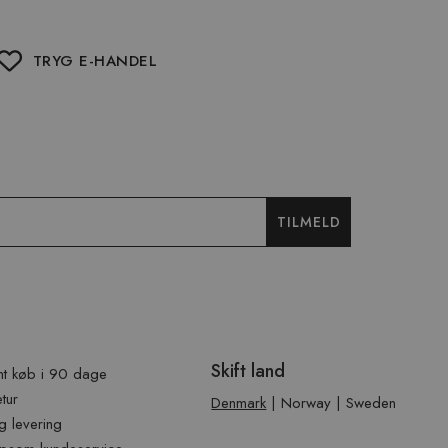
TRYG E-HANDEL
TILMELD
Skift land
t køb i 90 dage
etur
Denmark
|
Norway
|
Sweden
g levering