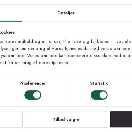
d dig vores
edsbrev
Detaljer
 til at modtage vores tilbud,
cookies
s og nyheder.
sse vores indhold og annoncer, til at vise dig funktioner til sociale
oplysninger om din brug af vores hjemmeside med vores partnere 
ysepartnere. Vores partnere kan kombinere disse data med andre
et fra din brug af deres tjenester.
s vilkår
lkårene og samtykker til at
eve fra Kilands
Præferencer
Statistik
LMELD MEG
NEJ TAK!
Tillad valgte