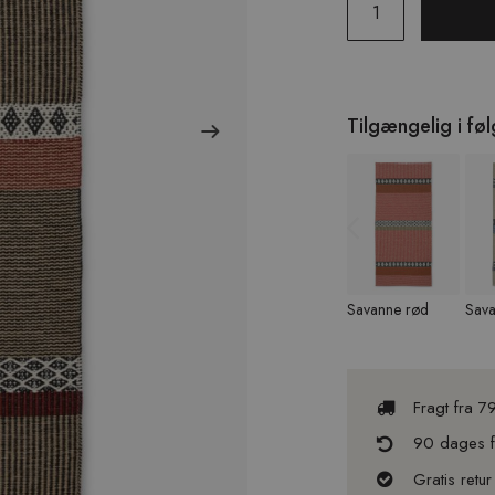
Tilgængelig i fø
Previous
Savanne rød
Sava
Fragt fra 7
90 dages fu
Gratis retur