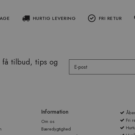
DAGE
HURTIG LEVERING
FRI RETUR
få tilbud, tips og
Email
Information
Åben
Fri r
Om os
Hurti
n
Bæredygtighed