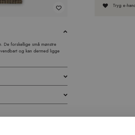
Tryg e-han
. De forskellige små mønstre
 vendbart og kan dermed ligge
Inspiration fra @kilandsofficial