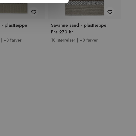
 - plasttæppe
Savanne sand - plasttæppe
Sav
Fra 270 kr
Fra
 | +8 farver
18 størrelser | +8 farver
17 s