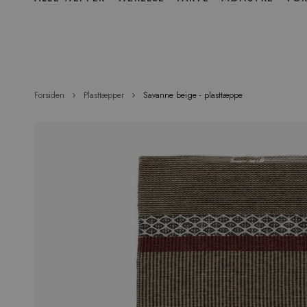
over
menu
Forsiden
Plasttæpper
Savanne beige - plasttæppe
Hop
til
slutningen
af
billedgalleriet