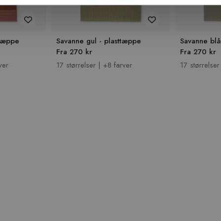
ttæppe
Savanne gul - plasttæppe
Savanne blå
Fra 270 kr
Fra 270 kr
ver
17 størrelser | +8 farver
17 størrelser