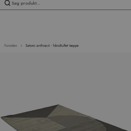
Spring
over
menu
Forsiden
Satomi anthracit - håndtuftet tæppe
Hop
til
slutningen
af
billedgalleriet