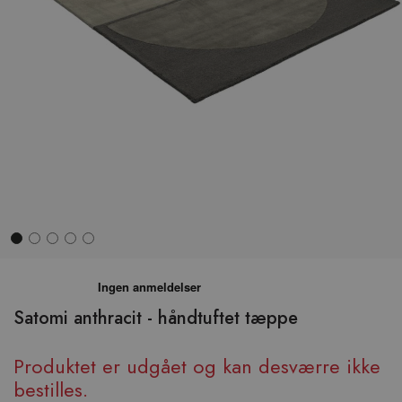
Hop
til
begyndelsen
Satomi anthracit - håndtuftet tæppe
af
billedgalleriet
Produktet er udgået og kan desværre ikke
bestilles.