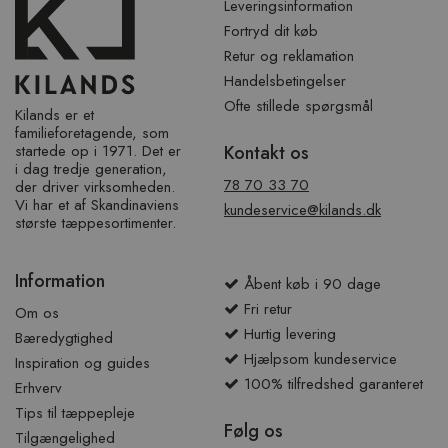
Leveringsinformation
Fortryd dit køb
Retur og reklamation
Handelsbetingelser
Ofte stillede spørgsmål
Kilands er et
familieforetagende, som
startede op i 1971. Det er
Kontakt os
i dag tredje generation,
78 70 33 70
der driver virksomheden.
Vi har et af ​​Skandinaviens
kundeservice@kilands.dk
største tæppesortimenter.
Information
Åbent køb i 90 dage
Fri retur
Om os
Hurtig levering
Bæredygtighed
Hjælpsom kundeservice
Inspiration og guides
100% tilfredshed garanteret
Erhverv
Tips til tæppepleje
Følg os
Tilgængelighed