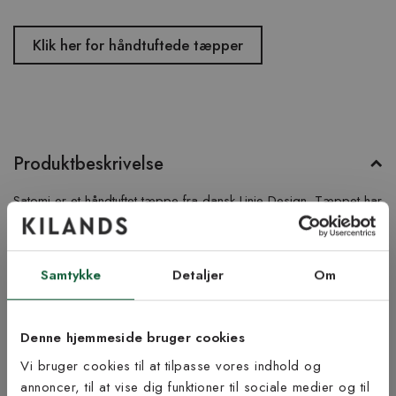
Klik her for håndtuftede tæpper
Produktbeskrivelse
Satomi er et håndtuftet tæppe fra dansk Linie Design. Tæppet har
et grafisk mønster i smukke, dæmpede farvetoner samt en tæt
skåret luv, der gør det blødt og skønt at sætte fødderne på. Her
ser du Satomi i farven anthracit.
Samtykke
Detaljer
Om
Produktinformation
Denne hjemmeside bruger cookies
Bæredygtighed
Vi bruger cookies til at tilpasse vores indhold og
annoncer, til at vise dig funktioner til sociale medier og til