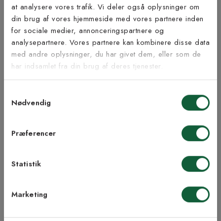
at analysere vores trafik. Vi deler også oplysninger om
Tilmeld dig vores
din brug af vores hjemmeside med vores partnere inden
nyhedsbrev
for sociale medier, annonceringspartnere og
Inspiration fra @kilandsofficial
analysepartnere. Vores partnere kan kombinere disse data
med andre oplysninger, du har givet dem, eller som de
Vær blandt de første til at modtage vores tilbud,
har indsamlet fra din brug af deres tjenester.
tips og nyheder.
Samtykkevalg
E-mail
Nødvendig
Samtykke til Kilands vilkår
Jeg accepterer vilkårene og samtykker til at
Præferencer
modtage nyhedsbreve fra Kilands
Statistik
TILMELD MEG
Marketing
NEJ TAK!
ÅBENT KØB I 90 DAGE
HURTIG LEVERING