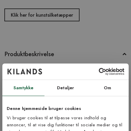
Klik her for kunstsilketæpper
Produktbeskrivelse
Sakura er et maskinvævet tæppe i viskose, et materiale som får
tæppet til at skinne flot. Sakura har et smukt blomstermønster i
varme, jordnære farver.
Samtykke
Detaljer
Om
Produktinformation
Denne hjemmeside bruger cookies
Bæredygtighed
Vi bruger cookies til at tilpasse vores indhold og
annoncer, til at vise dig funktioner til sociale medier og til