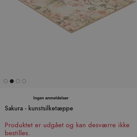
Hop
til
begyndelsen
Sakura - kunstsilketæppe
af
billedgalleriet
Produktet er udgået og kan desværre ikke
bestilles.