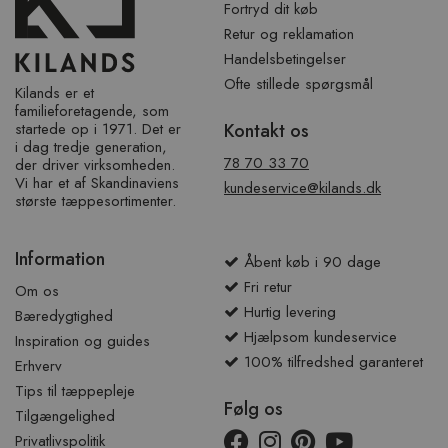
Fortryd dit køb
Retur og reklamation
Handelsbetingelser
Ofte stillede spørgsmål
Kilands er et
familieforetagende, som
startede op i 1971. Det er
Kontakt os
i dag tredje generation,
78 70 33 70
der driver virksomheden.
Vi har et af ​​Skandinaviens
kundeservice@kilands.dk
største tæppesortimenter.
Information
Åbent køb i 90 dage
Fri retur
Om os
Hurtig levering
Bæredygtighed
Hjælpsom kundeservice
Inspiration og guides
100% tilfredshed garanteret
Erhverv
Tips til tæppepleje
Følg os
Tilgængelighed
Privatlivspolitik