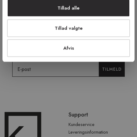
FRI RETUR
TRYG E-HANDEL
Tillad alle
Tillad valgte
Tilmeld dig vores nyhedsbrev og få
tilbud, tips og nyheder.
Afvis
Email
TILMELD
Spring
Support
over
sidefod
Kundeservice
Leveringsinformation