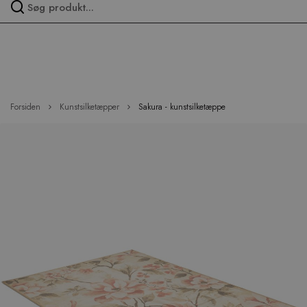
Spring
over
menu
Forsiden
Kunstsilketæpper
Sakura - kunstsilketæppe
Hop
til
slutningen
af
billedgalleriet