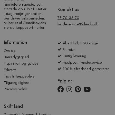
familieforetagende, som
startede op i 1971. Det er
Kontakt os
i dag tredje generation,
78 70 33 70
der driver virksomheden.
Vi har et af ​​Skandinaviens
kundeservice@kilands.dk
største tæppesortimenter.
Information
Åbent køb i 90 dage
Fri retur
Om os
Hurtig levering
Bæredygtighed
Hjælpsom kundeservice
Inspiration og guides
100% tilfredshed garanteret
Erhverv
Tips til tæppepleje
Følg os
Tilgængelighed
Privatlivspolitik
Skift land
Denmark
|
Norway
|
Sweden