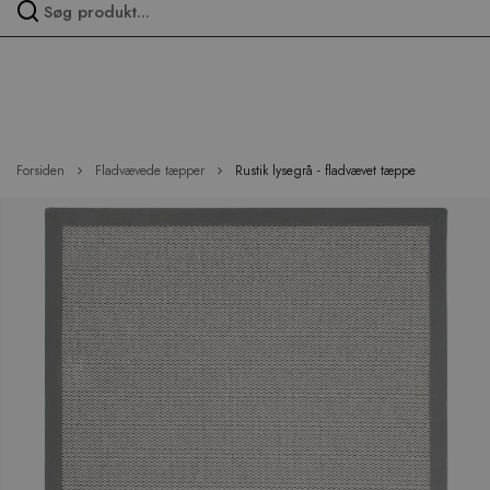
Spring
over
menu
Forsiden
Fladvævede tæpper
Rustik lysegrå - fladvævet tæppe
Hop
til
slutningen
af
billedgalleriet