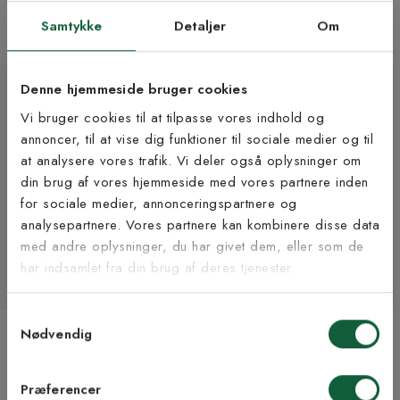
Fra 990 kr
965 kr
Samtykke
Detaljer
Om
9 størrelser | +7 farver
+11 farver
Denne hjemmeside bruger cookies
Vi bruger cookies til at tilpasse vores indhold og
annoncer, til at vise dig funktioner til sociale medier og til
at analysere vores trafik. Vi deler også oplysninger om
Tilmeld dig vores
din brug af vores hjemmeside med vores partnere inden
nyhedsbrev
for sociale medier, annonceringspartnere og
analysepartnere. Vores partnere kan kombinere disse data
med andre oplysninger, du har givet dem, eller som de
Vær blandt de første til at modtage vores tilbud,
har indsamlet fra din brug af deres tjenester.
tips og nyheder.
Samtykkevalg
E-mail
Graz grøn - maskinvævet
Curly pad sort - rund
Nødvendig
tæppe
stolehynde med polstring i
krøllet fåreskind
Fra 2 275 kr
Samtykke til Kilands vilkår
Jeg accepterer vilkårene og samtykker til at
245 kr
3 størrelser | +2 farver
Præferencer
modtage nyhedsbreve fra Kilands