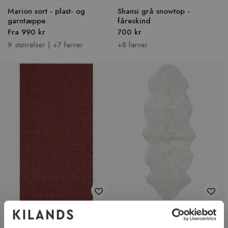
Marion sort - plast- og
Shansi grå snowtop -
garntæppe
fåreskind
Fra 990 kr
700 kr
9 størrelser | +7 farver
+8 farver
Marion rød - plast- og
Gently hvid - dobbelt
garntæppe
langhåret fåreskind