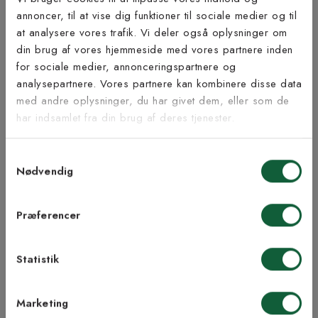
Bæredygtighed
annoncer, til at vise dig funktioner til sociale medier og til
at analysere vores trafik. Vi deler også oplysninger om
Tilmeld dig vores
din brug af vores hjemmeside med vores partnere inden
nyhedsbrev
for sociale medier, annonceringspartnere og
analysepartnere. Vores partnere kan kombinere disse data
Inspiration fra @kilandsofficial
med andre oplysninger, du har givet dem, eller som de
Vær blandt de første til at modtage vores tilbud,
har indsamlet fra din brug af deres tjenester.
tips og nyheder.
Samtykkevalg
E-mail
Nødvendig
Samtykke til Kilands vilkår
Jeg accepterer vilkårene og samtykker til at
Præferencer
modtage nyhedsbreve fra Kilands
Statistik
TILMELD MEG
Marketing
NEJ TAK!