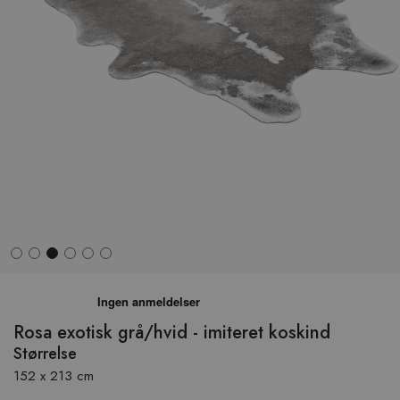
Hop
til
begyndelsen
Rosa exotisk grå/hvid - imiteret koskind
af
Størrelse
billedgalleriet
152 x 213 cm