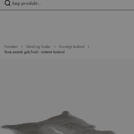
Spring
over
menu
Forsiden
Skind og huder
Kunstigt koskind
Rosa exotisk grå/hvid - imiteret koskind
Hop
til
slutningen
af
billedgalleriet