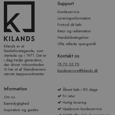
Support
over
sidefod
Kundeservice
Leveringsinformation
Fortryd dit køb
Retur og reklamation
Handelsbetingelser
Ofte stillede spørgsmål
Kilands er et
familieforetagende, som
startede op i 1971. Det er
Kontakt os
i dag tredje generation,
78 70 33 70
der driver virksomheden.
Vi har et af ​​Skandinaviens
kundeservice@kilands.dk
største tæppesortimenter.
Information
Åbent køb i 90 dage
Fri retur
Om os
Hurtig levering
Bæredygtighed
Hjælpsom kundeservice
Inspiration og guides