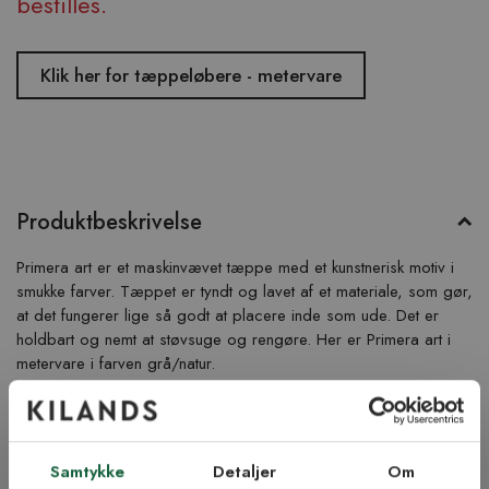
bestilles.
Klik her for tæppeløbere - metervare
Produktbeskrivelse
Primera art er et maskinvævet tæppe med et kunstnerisk motiv i
smukke farver. Tæppet er tyndt og lavet af et materiale, som gør,
at det fungerer lige så godt at placere inde som ude. Det er
holdbart og nemt at støvsuge og rengøre. Her er Primera art i
metervare i farven grå/natur.
Produktinformation
Samtykke
Detaljer
Om
Vigtig info