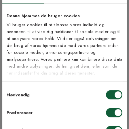
Lige nu kan leveringstiden blive noget længere ved køb af
Denne hjemmeside bruger cookies
tæppeløbere med langettering.
Vi bruger cookies til at tilpasse vores indhold og
Åbent køb og returret gælder ikke da løberen skæres til på mål.
annoncer, til at vise dig funktioner til sociale medier og til
OBS!
Kantning ændrer ikke på målene for de tæpper, der er
at analysere vores trafik. Vi deler også oplysninger om
bestilt efter egne mål.
Tilmeld dig vores
din brug af vores hjemmeside med vores partnere inden
nyhedsbrev
for sociale medier, annonceringspartnere og
Bæredygtighed
analysepartnere. Vores partnere kan kombinere disse data
med andre oplysninger, du har givet dem, eller som de
Vær blandt de første til at modtage vores tilbud,
har indsamlet fra din brug af deres tjenester.
tips og nyheder.
Samtykkevalg
E-mail
Inspiration fra @kilandsofficial
Nødvendig
Samtykke til Kilands vilkår
Jeg accepterer vilkårene og samtykker til at
Præferencer
modtage nyhedsbreve fra Kilands