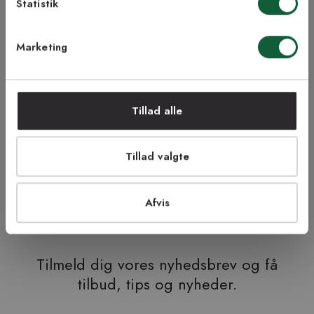
Statistik
TILMELD MEG
Marketing
NEJ TAK!
Tillad alle
Tillad valgte
ÅBENT KØB I 90 DAGE
HURTIG LEVERING
FRI RETUR
TRYG E-HANDEL
Afvis
Tilmeld dig vores nyhedsbrev og få
tilbud, tips og nyheder.