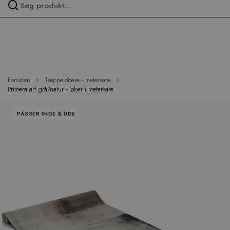
Spring
over
menu
Forsiden
Tæppeløbere - metervare
Primera art grå/natur - løber i metervare
Hop
PASSER INDE & UDE
til
slutningen
af
billedgalleriet