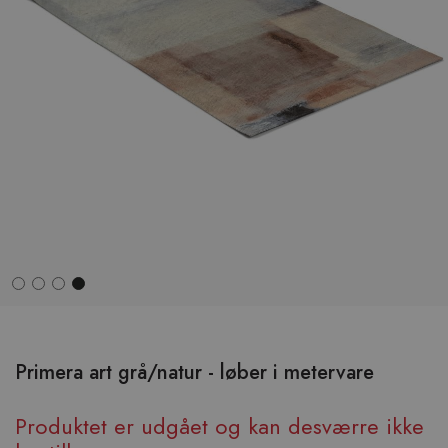
Hop
til
begyndelsen
Primera art grå/natur - løber i metervare
af
billedgalleriet
Produktet er udgået og kan desværre ikke