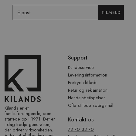
Email
TILMELD
Spring
Support
over
sidefod
Kundeservice
Leveringsinformation
Fortryd dit køb
Retur og reklamation
Handelsbetingelser
Ofte stillede spørgsmål
Kilands er et
familieforetagende, som
startede op i 1971. Det er
Kontakt os
i dag tredje generation,
78 70 33 70
der driver virksomheden.
Vi har et af ​​Skandinaviens