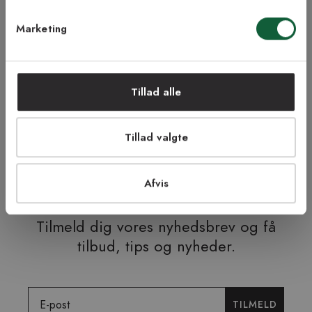
Marketing
NEJ TAK!
Tillad alle
ÅBENT KØB I 90 DAGE
HURTIG LEVERING
Tillad valgte
FRI RETUR
TRYG E-HANDEL
Afvis
Tilmeld dig vores nyhedsbrev og få
tilbud, tips og nyheder.
Email
TILMELD