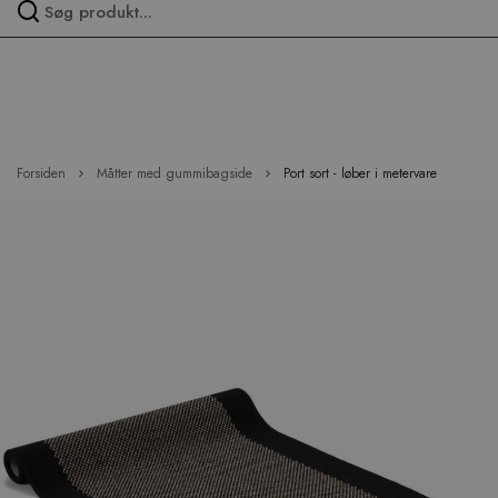
Spring
over
menu
Forsiden
Måtter med gummibagside
Port sort - løber i metervare
Hop
til
slutningen
af
billedgalleriet