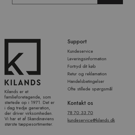
Spring
Support
over
sidefod
Kundeservice
Leveringsinformation
Fortryd dit køb
Retur og reklamation
Handelsbetingelser
Ofte stillede spørgsmål
Kilands er et
familieforetagende, som
startede op i 1971. Det er
Kontakt os
i dag tredje generation,
78 70 33 70
der driver virksomheden.
Vi har et af ​​Skandinaviens
kundeservice@kilands.dk
største tæppesortimenter.