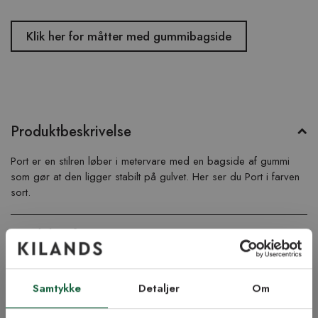
Klik her for måtter med gummibagside
Produktbeskrivelse
Port er en stilren løber i metervare med en bagside af gummi
som gør at den ligger stabilt på gulvet. Her ser du Port i farven
sort.
Produktinformation
Vigtig info
Samtykke
Detaljer
Om
Lige nu kan leveringstiden blive noget længere ved køb af