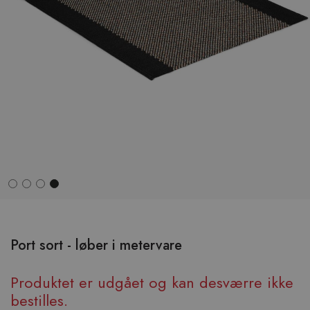
Hop
til
begyndelsen
Port sort - løber i metervare
af
billedgalleriet
Produktet er udgået og kan desværre ikke
bestilles.