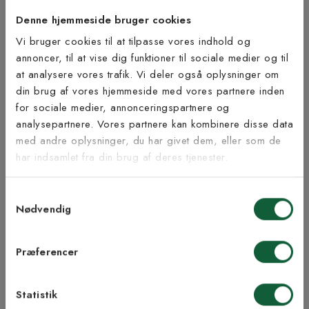
tæppeløbere med langettering.
Denne hjemmeside bruger cookies
Åbent køb og returret gælder ikke da løberen skæres til på mål.
Vi bruger cookies til at tilpasse vores indhold og
OBS!
Kantning ændrer ikke på målene for de tæpper, der er
annoncer, til at vise dig funktioner til sociale medier og til
bestilt efter egne mål.
at analysere vores trafik. Vi deler også oplysninger om
Tilmeld dig vores
din brug af vores hjemmeside med vores partnere inden
Bæredygtighed
nyhedsbrev
for sociale medier, annonceringspartnere og
analysepartnere. Vores partnere kan kombinere disse data
med andre oplysninger, du har givet dem, eller som de
Vær blandt de første til at modtage vores tilbud,
har indsamlet fra din brug af deres tjenester.
tips og nyheder.
Inspiration fra @kilandsofficial
Samtykkevalg
E-mail
Nødvendig
Samtykke til Kilands vilkår
Jeg accepterer vilkårene og samtykker til at
Præferencer
modtage nyhedsbreve fra Kilands
Statistik
TILMELD MEG