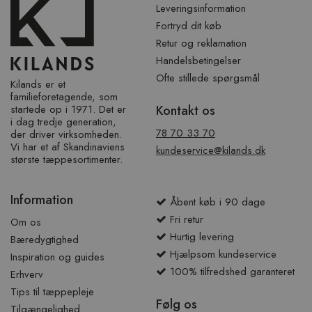
Leveringsinformation
Fortryd dit køb
Retur og reklamation
Handelsbetingelser
Ofte stillede spørgsmål
Kilands er et
familieforetagende, som
startede op i 1971. Det er
Kontakt os
i dag tredje generation,
78 70 33 70
der driver virksomheden.
Vi har et af ​​Skandinaviens
kundeservice@kilands.dk
største tæppesortimenter.
Information
Åbent køb i 90 dage
Fri retur
Om os
Hurtig levering
Bæredygtighed
Hjælpsom kundeservice
Inspiration og guides
100% tilfredshed garanteret
Erhverv
Tips til tæppepleje
Følg os
Tilgængelighed