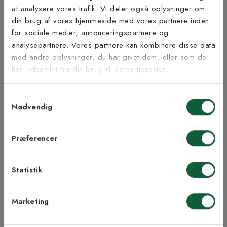
at analysere vores trafik. Vi deler også oplysninger om
Tilmeld dig vores
din brug af vores hjemmeside med vores partnere inden
nyhedsbrev
for sociale medier, annonceringspartnere og
Inspiration fra @kilandsofficial
analysepartnere. Vores partnere kan kombinere disse data
med andre oplysninger, du har givet dem, eller som de
Vær blandt de første til at modtage vores tilbud,
har indsamlet fra din brug af deres tjenester.
tips og nyheder.
Samtykkevalg
E-mail
Nødvendig
Samtykke til Kilands vilkår
Jeg accepterer vilkårene og samtykker til at
Præferencer
modtage nyhedsbreve fra Kilands
Statistik
TILMELD MEG
Marketing
NEJ TAK!