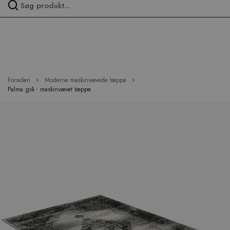
Spring
over
menu
Forsiden
Moderne maskinvævede tæppe
Palma grå - maskinvævet tæppe
Hop
til
slutningen
af
billedgalleriet