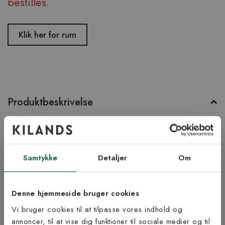
bestilles.
Klik her for rum
Produktbeskrivelse
Palma er et maskinvævet tæppe med et klassisk
medaljonmønster. Tæppet har en kort skåret luv og er lavet af
fnugfrit, syntetisk materiale.
Samtykke
Detaljer
Om
Produktinformation
Denne hjemmeside bruger cookies
Bæredygtighed
Vi bruger cookies til at tilpasse vores indhold og
annoncer, til at vise dig funktioner til sociale medier og til