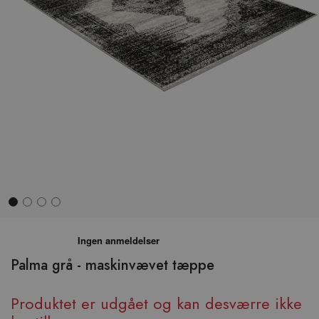
Hop
til
begyndelsen
Palma grå - maskinvævet tæppe
af
billedgalleriet
Produktet er udgået og kan desværre ikke